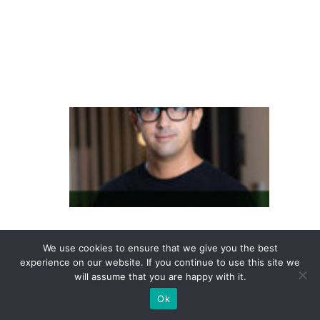
B
r
a
s
il
M
e
r
c
a
d
o
We use cookies to ensure that we give you the best
d
experience on our website. If you continue to use this site we
will assume that you are happy with it.
a
s
Ok
a