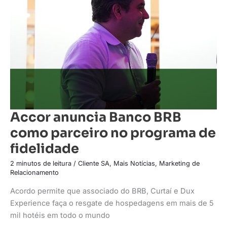
como
parceiro
no
programa
de
fidelidade
Accor anuncia Banco BRB
como parceiro no programa de
fidelidade
2 minutos de leitura
/
Cliente SA
,
Mais Notícias
,
Marketing de
Relacionamento
Acordo permite que associado do BRB, Curtaí e Dux
Experience faça o resgate de hospedagens em mais de 5
mil hotéis em todo o mundo