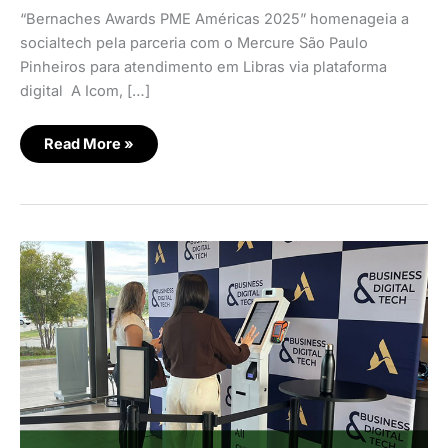
“Bernaches Awards PME Américas 2025” homenageia a
socialtech pela parceria com o Mercure São Paulo
Pinheiros para atendimento em Libras via plataforma
digital A Icom, […]
Read More »
Accor
otimiza
check-
in
com
totens
de
autoatendimento