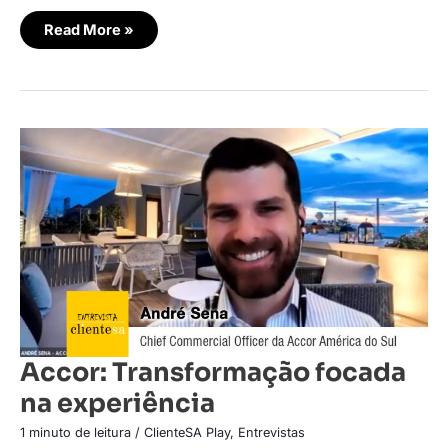
Read More »
Accor:
Transformação
focada
na
experiência
Accor: Transformação focada
na experiência
1 minuto de leitura
/
ClienteSA Play
,
Entrevistas