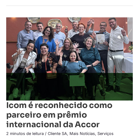
Icom
é
reconhecido
como
parceiro
em
prêmio
internacional
da
Accor
Icom é reconhecido como
parceiro em prêmio
internacional da Accor
2 minutos de leitura
/
Cliente SA
,
Mais Notícias
,
Serviços