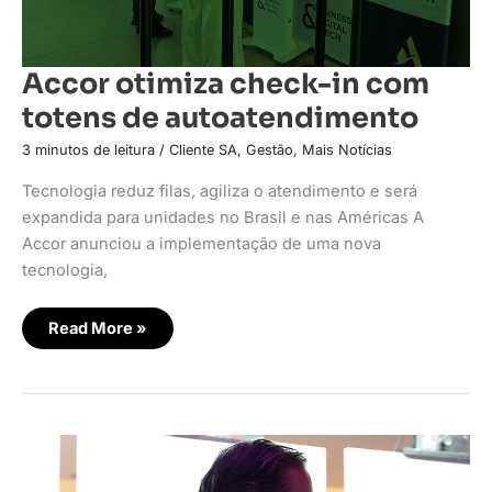
Accor otimiza check-in com
totens de autoatendimento
3 minutos de leitura
/
Cliente SA
,
Gestão
,
Mais Notícias
Tecnologia reduz filas, agiliza o atendimento e será
expandida para unidades no Brasil e nas Américas A
Accor anunciou a implementação de uma nova
tecnologia,
Read More »
Accor
anuncia
Banco
BRB