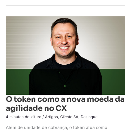
O
token
como
a
nova
moeda
da
agilidade
no
CX
O token como a nova moeda da
agilidade no CX
4 minutos de leitura
/
Artigos
,
Cliente SA
,
Destaque
Além de unidade de cobrança, o token atua como