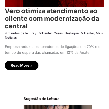
Vero otimiza atendimento ao
cliente com modernização da
central
4 minutos de leitura
/
Callcenter
,
Cases
,
Destaque Callcenter
,
Mais
Notícias
Empresa reduziu os abandonos de ligações em 70% e o
tempo de espera das chamadas em 13% da Anatel
Read More »
Sugestão de Leitura
M