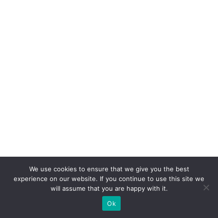
ci
a
d
o
cl
ie
n
t
e
c
o
m
o
We use cookies to ensure that we give you the best
experience on our website. If you continue to use this site we
fo
will assume that you are happy with it.
r
Ok
ç