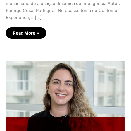
mecanismo de alocação dinâmica de inteligência Autor:
Rodrigo Cesar Rodrigues No ecossistema de Customer
Experience, a […]
Read More »
Vero
otimiza
atendimento
ao
cliente
com
modernização
da
central