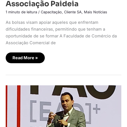
Associação Paideia
1 minuto de leitura
/
Capacitação
,
Cliente SA
,
Mais Notícias
As bolsas visam apoiar aqueles que enfrentam
dificuldades financeiras, permitindo que tenham a
oportunidade de se formar A Faculdade de Comércio da
Associação Comercial de
Read More »
Faculdade
do
Comércio
destaca
importância
da
inteligência
artificial
no
ensino