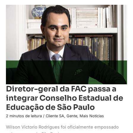
Diretor-
geral
da
FAC
passa
a
integrar
Conselho
Estadual
de
Educação
de
São
Paulo
Diretor-geral da FAC passa a
integrar Conselho Estadual de
Educação de São Paulo
2 minutos de leitura
/
Cliente SA
,
Gente
,
Mais Notícias
Wilson Victorio Rodrigues foi oficialmente empossado