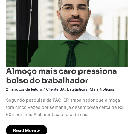
pressiona
bolso
do
trabalhador
Almoço mais caro pressiona
bolso do trabalhador
2 minutos de leitura
/
Cliente SA
,
Estatísticas
,
Mais Notícias
Segundo pesquisa da FAC-SP, trabalhador que almoça
fora cinco vezes por semana já desembolsa cerca de R$
605 por mês A alimentação fora de casa
Read More »