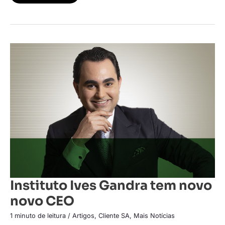
Instituto
Ives
Gandra
tem
novo
novo
CEO
Instituto Ives Gandra tem novo
novo CEO
1 minuto de leitura
/
Artigos
,
Cliente SA
,
Mais Notícias