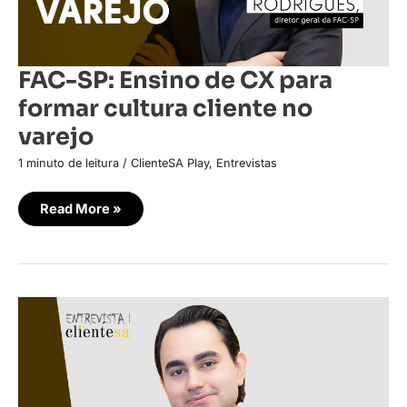
FAC-SP: Ensino de CX para
formar cultura cliente no
varejo
1 minuto de leitura
/
ClienteSA Play
,
Entrevistas
Read More »
Avanço
acadêmico
em
prol
da
cultura
cliente
no
varejo