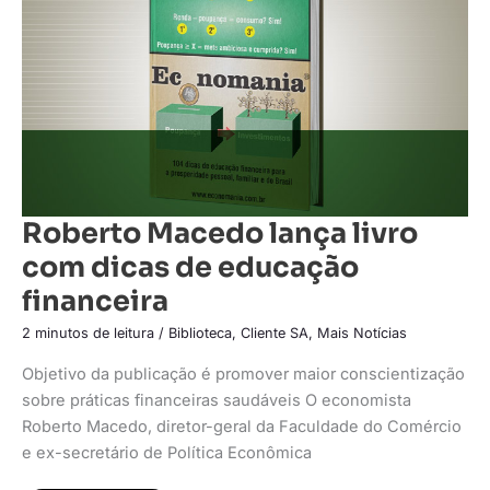
dicas
de
educação
financeira
Roberto Macedo lança livro
com dicas de educação
financeira
2 minutos de leitura
/
Biblioteca
,
Cliente SA
,
Mais Notícias
Objetivo da publicação é promover maior conscientização
sobre práticas financeiras saudáveis O economista
Roberto Macedo, diretor-geral da Faculdade do Comércio
e ex-secretário de Política Econômica