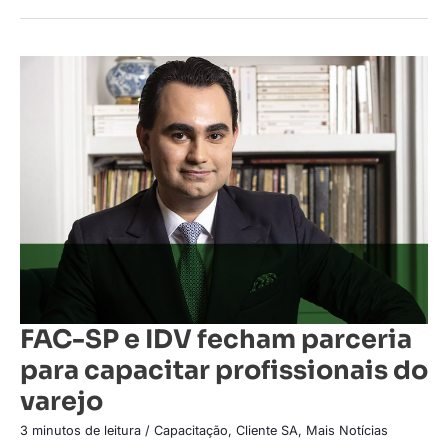
FAC-
SP
e
IDV
fecham
parceria
para
capacitar
profissionais
do
varejo
FAC-SP e IDV fecham parceria
para capacitar profissionais do
varejo
3 minutos de leitura
/
Capacitação
,
Cliente SA
,
Mais Notícias