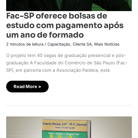
Fac-SP oferece bolsas de
estudo com pagamento após
um ano de formado
2 minutos de leitura
/
Capacitação
,
Cliente SA
,
Mais Notícias
O projeto tem 40 vagas de graduação presencial e pós-
graduação A Faculdade do Comércio de São Paulo (Fac-
SP), em parceria com a Associação Paideia, está
Read More »
Roberto
Macedo
lança
livro
com