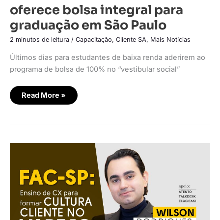
oferece bolsa integral para
graduação em São Paulo
2 minutos de leitura
/
Capacitação
,
Cliente SA
,
Mais Notícias
Últimos dias para estudantes de baixa renda aderirem ao
programa de bolsa de 100% no “vestibular social”
Read More »
FAC-
SP:
Ensino
de
CX
para
formar
cultura
cliente
no
varejo