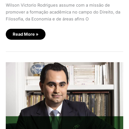
Wilson Victorio Rodrigues assume com a missão de
promover a formação acadêmica no campo do Direito, da
Filosofia, da Economia e de áreas afins O
Read More »
Fac-
SP
oferece
bolsas
de
estudo
com
pagamento
após
um
ano
de
formado