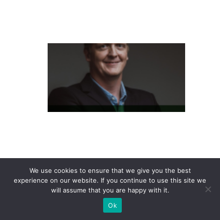
t
e
L
at
a
m
P
a
s
s
e
We use cookies to ensure that we give you the best
S
experience on our website. If you continue to use this site we
h
will assume that you are happy with it.
o
Ok
p