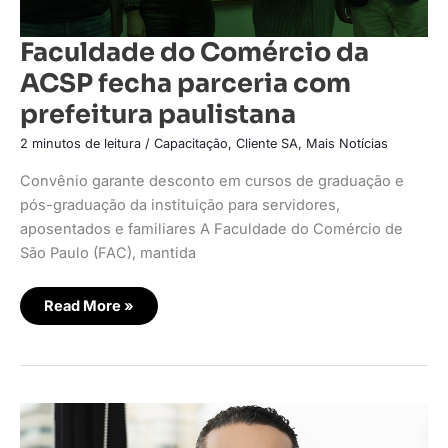
Faculdade do Comércio da
ACSP fecha parceria com
prefeitura paulistana
2 minutos de leitura
/
Capacitação
,
Cliente SA
,
Mais Notícias
Convênio garante desconto em cursos de graduação e
pós-graduação da instituição para servidores,
aposentados e familiares A Faculdade do Comércio de
São Paulo (FAC), mantida
Read More »
Almoço
mais
caro