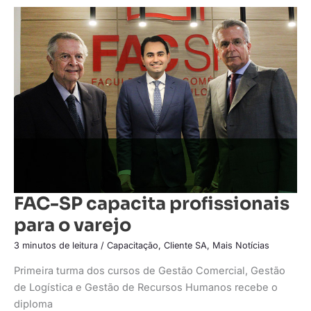
FAC-
SP
capacita
profissionais
para
o
varejo
FAC-SP capacita profissionais
para o varejo
3 minutos de leitura
/
Capacitação
,
Cliente SA
,
Mais Notícias
Primeira turma dos cursos de Gestão Comercial, Gestão
de Logística e Gestão de Recursos Humanos recebe o
diploma