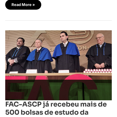
Read More »
FAC-
ASCP
já
recebeu
mais
de
500
bolsas
de
estudo
da
Associação
Paideia
FAC-ASCP já recebeu mais de
500 bolsas de estudo da