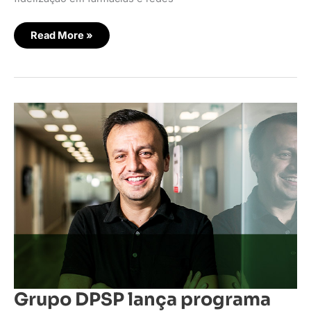
Read More »
Grupo
DPSP
lança
programa
de
inovação
aberta
Grupo DPSP lança programa