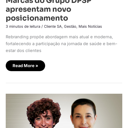
Marcas do Grupo DPSP
apresentam novo
posicionamento
3 minutos de leitura
/
Cliente SA
,
Gestão
,
Mais Notícias
Rebranding propõe abordagem mais atual e moderna,
fortalecendo a participação na jornada de saúde e bem-
estar dos clientes
Read More »
Roche
Brasil
anuncia
novas
líderes
em
Farma
e
Diabetes