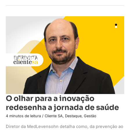
O
olhar
para
a
inovação
redesenha
a
jornada
de
saúde
O olhar para a inovação
redesenha a jornada de saúde
4 minutos de leitura
/
Cliente SA
,
Destaque
,
Gestão
Diretor da MedLevensohn detalha como, da prevenção ao