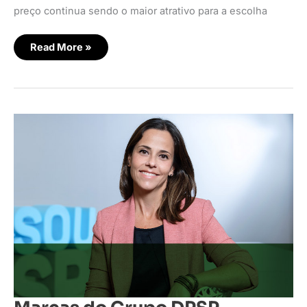
preço continua sendo o maior atrativo para a escolha
Read More »
Marcas
do
Grupo
DPSP
apresentam
novo
posicionamento