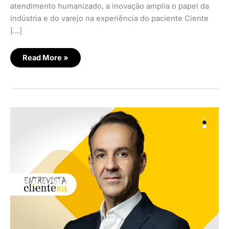
atendimento humanizado, a inovação amplia o papel da
indústria e do varejo na experiência do paciente Ciente
[…]
Read More »
A
aposta
em
inovação
e
proximidade
para
transformar
varejo
farmacêutico