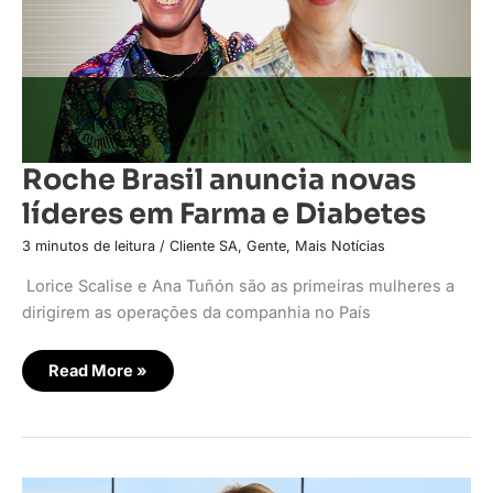
Roche Brasil anuncia novas
líderes em Farma e Diabetes
3 minutos de leitura
/
Cliente SA
,
Gente
,
Mais Notícias
Lorice Scalise e Ana Tuñón são as primeiras mulheres a
dirigirem as operações da companhia no País
Read More »
Aché