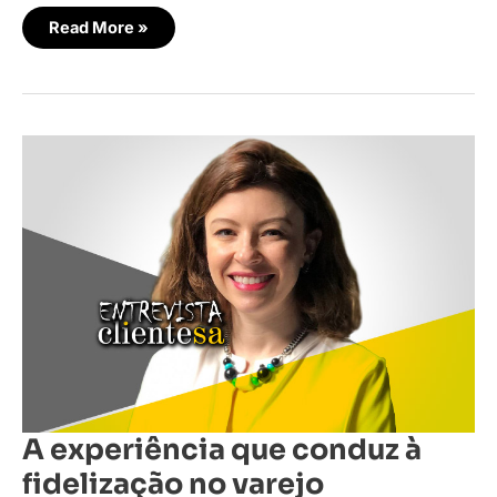
Read More »
A
experiência
que
conduz
à
fidelização
no
varejo
farmacêutico
A experiência que conduz à
fidelização no varejo