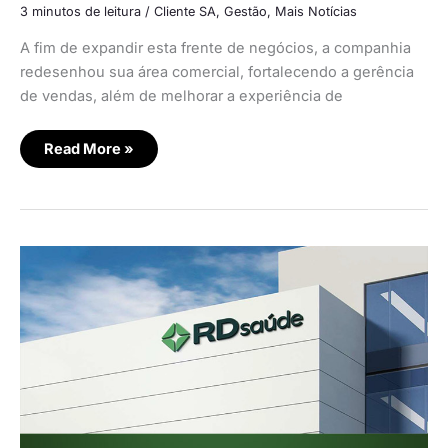
3 minutos de leitura
/
Cliente SA
,
Gestão
,
Mais Notícias
A fim de expandir esta frente de negócios, a companhia
redesenhou sua área comercial, fortalecendo a gerência
de vendas, além de melhorar a experiência de
Read More »
RDsaúde
é
a
nova
marca
corporativa
das
bandeiras
Raia
e
Drogasil