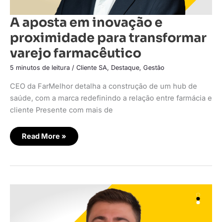
A aposta em inovação e
proximidade para transformar
varejo farmacêutico
5 minutos de leitura
/
Cliente SA
,
Destaque
,
Gestão
CEO da FarMelhor detalha a construção de um hub de
saúde, com a marca redefinindo a relação entre farmácia e
cliente Presente com mais de
Read More »
A
profissionalização
do
varejo
farmacêutico
com