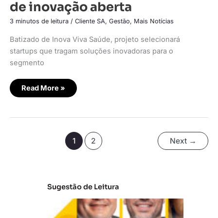
de inovação aberta
3 minutos de leitura
/
Cliente SA
,
Gestão
,
Mais Notícias
Batizado de Inova Viva Saúde, projeto selecionará
startups que tragam soluções inovadoras para o
segmento
Read More »
1
2
Next
→
Sugestão de Leitura
A