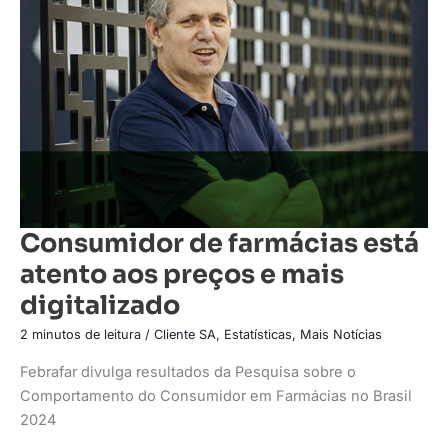
está
atento
aos
preços
e
mais
digitalizado
Consumidor de farmácias está
atento aos preços e mais
digitalizado
2 minutos de leitura
/
Cliente SA
,
Estatísticas
,
Mais Notícias
Febrafar divulga resultados da Pesquisa sobre o
Comportamento do Consumidor em Farmácias no Brasil
2024