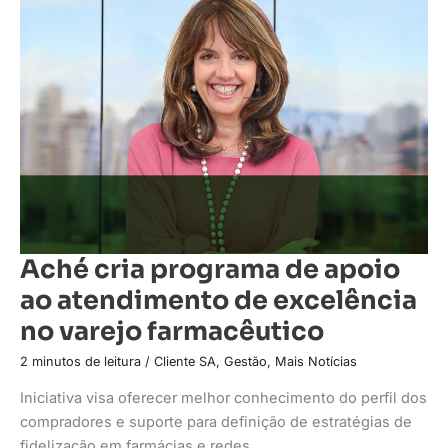
cria
programa
de
apoio
ao
atendimento
de
excelência
no
varejo
farmacêutico
Aché cria programa de apoio
ao atendimento de excelência
no varejo farmacêutico
2 minutos de leitura
/
Cliente SA
,
Gestão
,
Mais Notícias
Iniciativa visa oferecer melhor conhecimento do perfil dos
compradores e suporte para definição de estratégias de
fidelização em farmácias e redes