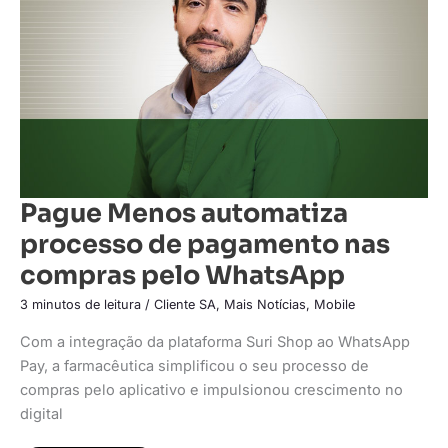
pagamento
nas
compras
pelo
WhatsApp
Pague Menos automatiza
processo de pagamento nas
compras pelo WhatsApp
3 minutos de leitura
/
Cliente SA
,
Mais Notícias
,
Mobile
Com a integração da plataforma Suri Shop ao WhatsApp
Pay, a farmacêutica simplificou o seu processo de
compras pelo aplicativo e impulsionou crescimento no
digital