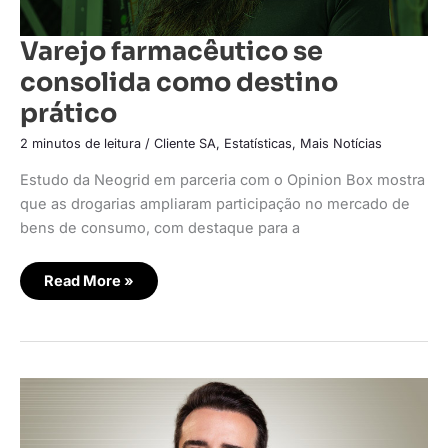
Varejo farmacêutico se
consolida como destino
prático
2 minutos de leitura
/
Cliente SA
,
Estatísticas
,
Mais Notícias
Estudo da Neogrid em parceria com o Opinion Box mostra
que as drogarias ampliaram participação no mercado de
bens de consumo, com destaque para a
Read More »
Pague
Menos
automatiza
processo
de