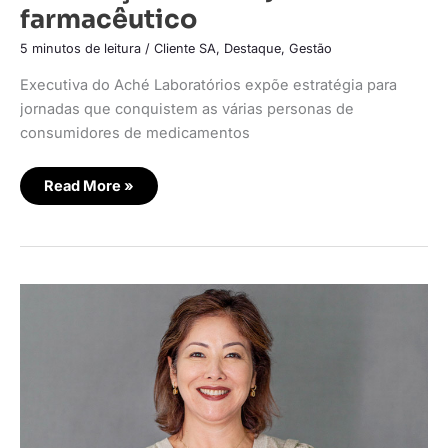
farmacêutico
5 minutos de leitura
/
Cliente SA
,
Destaque
,
Gestão
Executiva do Aché Laboratórios expõe estratégia para
jornadas que conquistem as várias personas de
consumidores de medicamentos
Read More »
Aché
Laboratórios
mapeia
hábitos
dos
compradores
das
farmácias
brasileiras