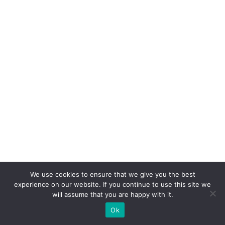
l
b
u
si
n
e
s
s
g
a
st
r
We use cookies to ensure that we give you the best
o
experience on our website. If you continue to use this site we
n
will assume that you are happy with it.
ô
Ok
m