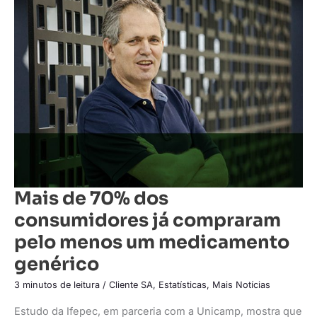
Mais
de
70%
dos
consumidores
já
compraram
pelo
menos
um
medicamento
genérico
Mais de 70% dos
consumidores já compraram
pelo menos um medicamento
genérico
3 minutos de leitura
/
Cliente SA
,
Estatísticas
,
Mais Notícias
Estudo da Ifepec, em parceria com a Unicamp, mostra que