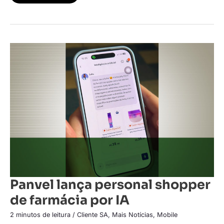
Panvel
lança
personal
shopper
de
farmácia
por
IA
Panvel lança personal shopper
de farmácia por IA
2 minutos de leitura
/
Cliente SA
,
Mais Notícias
,
Mobile