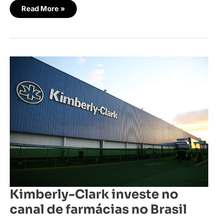
Read More »
Kimberly-
Clark
investe
no
canal
de
farmácias
no
Brasil
Kimberly-Clark investe no
canal de farmácias no Brasil