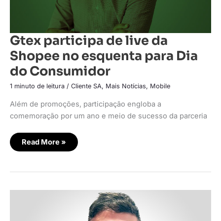
Gtex participa de live da
Shopee no esquenta para Dia
do Consumidor
1 minuto de leitura
/
Cliente SA
,
Mais Notícias
,
Mobile
Além de promoções, participação engloba a
comemoração por um ano e meio de sucesso da parceria
Read More »
A
hiperlocalização
de
marca
na