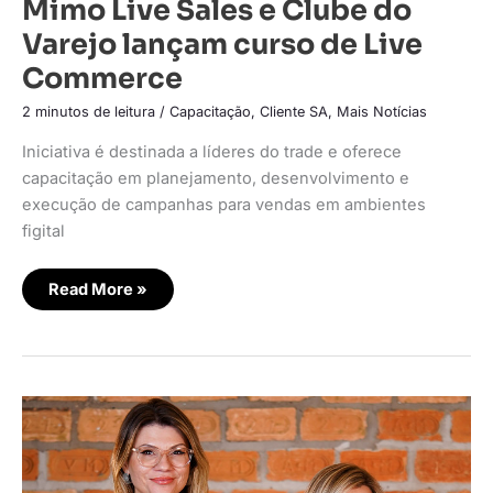
Mimo Live Sales e Clube do
Varejo lançam curso de Live
Commerce
2 minutos de leitura
/
Capacitação
,
Cliente SA
,
Mais Notícias
Iniciativa é destinada a líderes do trade e oferece
capacitação em planejamento, desenvolvimento e
execução de campanhas para vendas em ambientes
figital
Read More »
Agronegócio
é
o
campeão
em
retorno