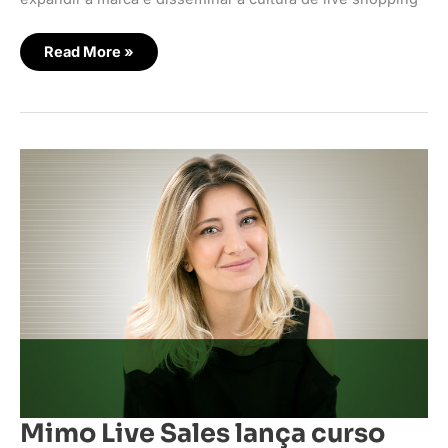
Read More »
Mimo
Live
Sales
lança
curso
sobre
live
shopping
Mimo Live Sales lança curso