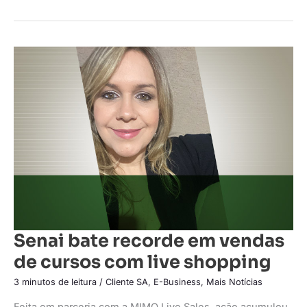
Senai
bate
recorde
em
vendas
de
cursos
com
live
shopping
Senai bate recorde em vendas
de cursos com live shopping
3 minutos de leitura
/
Cliente SA
,
E-Business
,
Mais Notícias