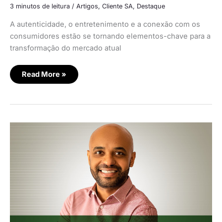
3 minutos de leitura
/
Artigos
,
Cliente SA
,
Destaque
A autenticidade, o entretenimento e a conexão com os
consumidores estão se tornando elementos-chave para a
transformação do mercado atual
Read More »
Gtex
participa
de
live
da
Shopee
no
esquenta
para
Dia
do
Consumidor