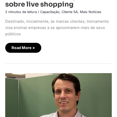
sobre live shopping
2 minutos de leitura
/
Capacitação
,
Cliente SA
,
Mais Notícias
Destinado, inicialmente, às marcas clientes, treinamento
visa ensinar empresas a se aproximarem mais de seus
públicos
Read More »
MRV
amplia
interatividade
com
consumidores
via
lives