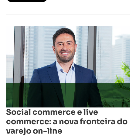
Social
commerce
e
live
commerce:
a
nova
fronteira
do
varejo
on-
line
Social commerce e live
commerce: a nova fronteira do
varejo on-line