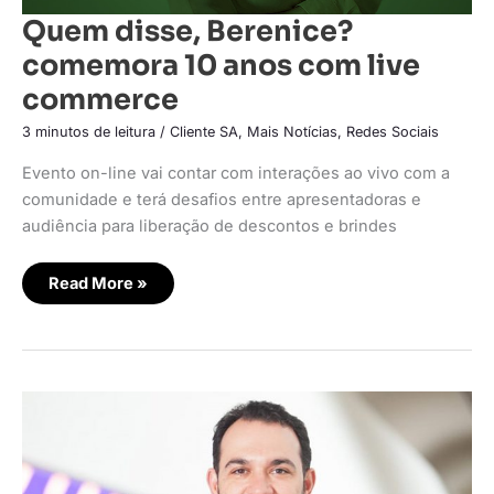
Quem disse, Berenice?
comemora 10 anos com live
commerce
3 minutos de leitura
/
Cliente SA
,
Mais Notícias
,
Redes Sociais
Evento on-line vai contar com interações ao vivo com a
comunidade e terá desafios entre apresentadoras e
audiência para liberação de descontos e brindes
Read More »
TIM
aposta
em
nova
experiência
digital
com