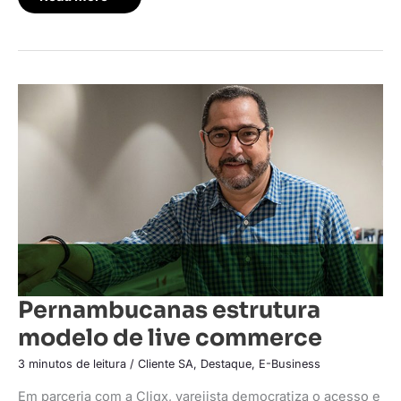
Pernambucanas
estrutura
modelo
de
live
commerce
Pernambucanas estrutura
modelo de live commerce
3 minutos de leitura
/
Cliente SA
,
Destaque
,
E-Business
Em parceria com a Cliqx, varejista democratiza o acesso e