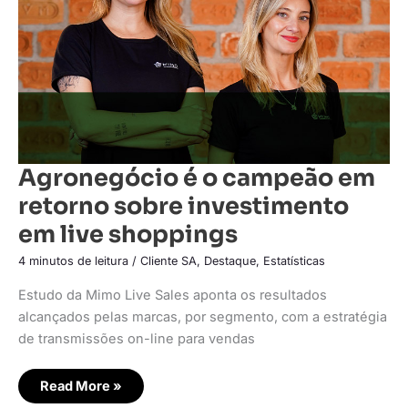
sobre
investimento
em
live
shoppings
Agronegócio é o campeão em
retorno sobre investimento
em live shoppings
4 minutos de leitura
/
Cliente SA
,
Destaque
,
Estatísticas
Estudo da Mimo Live Sales aponta os resultados
alcançados pelas marcas, por segmento, com a estratégia
de transmissões on-line para vendas
Read More »