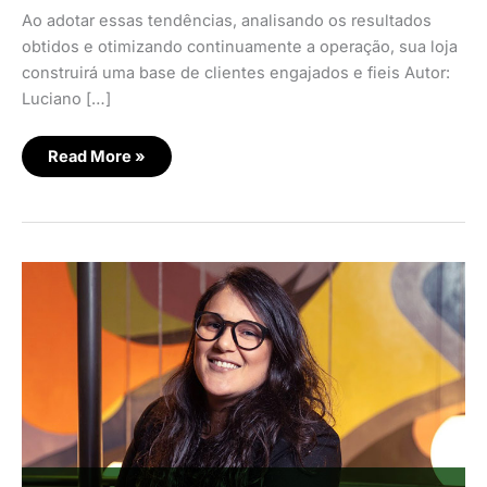
Ao adotar essas tendências, analisando os resultados
obtidos e otimizando continuamente a operação, sua loja
construirá uma base de clientes engajados e fieis Autor:
Luciano […]
Read More »
O
que
esperar
do
mercado
de
e-
commerce
em
2025?