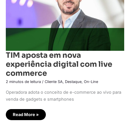
live
commerce
TIM aposta em nova
experiência digital com live
commerce
2 minutos de leitura
/
Cliente SA
,
Destaque
,
On-Line
Operadora adota o conceito de e-commerce ao vivo para
venda de gadgets e smartphones
Read More »