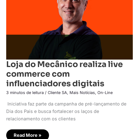
com
influenciadores
digitais
Loja do Mecânico realiza live
commerce com
influenciadores digitais
3 minutos de leitura
/
Cliente SA
,
Mais Notícias
,
On-Line
Iniciativa faz parte da campanha de pré-lançamento de
Dia dos Pais e busca fortalecer os laços de
relacionamento com os clientes
Read More »