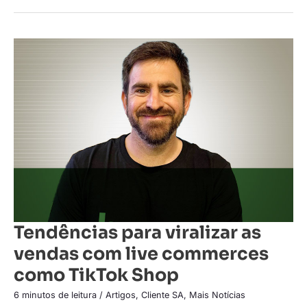
Tendências
para
viralizar
as
vendas
com
live
commerces
como
TikTok
Shop
Tendências para viralizar as
vendas com live commerces
como TikTok Shop
6 minutos de leitura
/
Artigos
,
Cliente SA
,
Mais Notícias