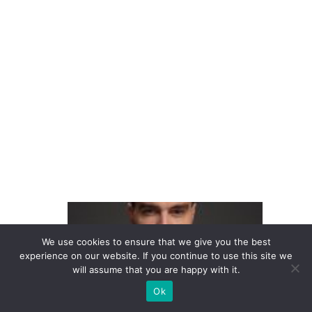
g
a
st
r
o
n
ô
m
ic
o
A
t
We use cookies to ensure that we give you the best
e
experience on our website. If you continue to use this site we
n
will assume that you are happy with it.
di
Ok
m