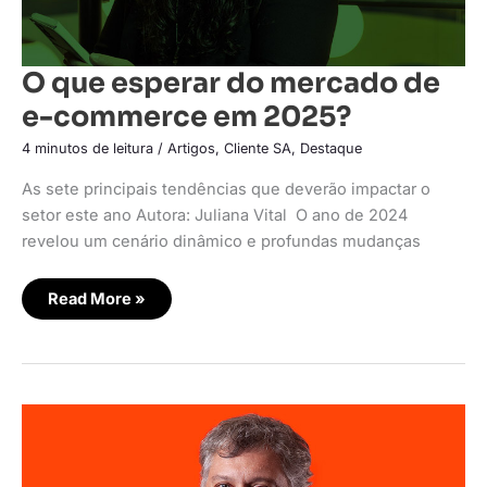
O que esperar do mercado de
e-commerce em 2025?
4 minutos de leitura
/
Artigos
,
Cliente SA
,
Destaque
As sete principais tendências que deverão impactar o
setor este ano Autora: Juliana Vital O ano de 2024
revelou um cenário dinâmico e profundas mudanças
Read More »
Loja
do
Mecânico
realiza
live
commerce