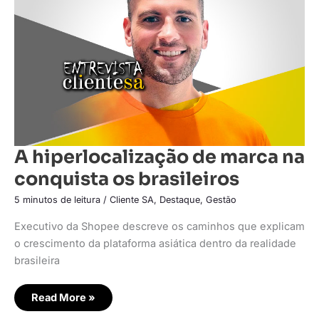
conquista
os
brasileiros
A hiperlocalização de marca na
conquista os brasileiros
5 minutos de leitura
/
Cliente SA
,
Destaque
,
Gestão
Executivo da Shopee descreve os caminhos que explicam
o crescimento da plataforma asiática dentro da realidade
brasileira
Read More »