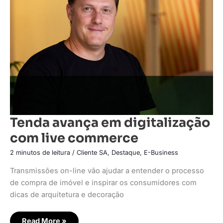
digitalização
com
live
commerce
Tenda avança em digitalização
com live commerce
2 minutos de leitura
/
Cliente SA
,
Destaque
,
E-Business
Transmissões on-line vão ajudar a entender o processo
de compra de imóvel e inspirar os consumidores com
dicas de arquitetura e decoração
Read More »