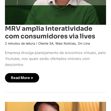
MRV amplia interatividade
com consumidores via lives
2 minutos de leitura
/
Cliente SA
,
Mais Notícias
,
On-Line
Empresa divulga planejamento de encontros virtuais, pelo
Youtube, nos quais serão ofertados imóveis com
descontos
Read More »
Tenda
avança
em