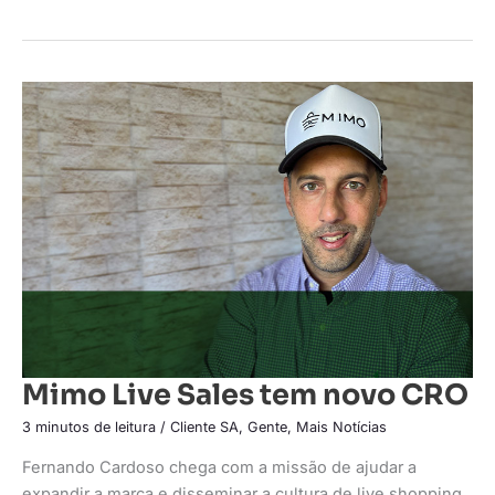
Mimo
Live
Sales
tem
novo
CRO
Mimo Live Sales tem novo CRO
3 minutos de leitura
/
Cliente SA
,
Gente
,
Mais Notícias
Fernando Cardoso chega com a missão de ajudar a
expandir a marca e disseminar a cultura de live shopping