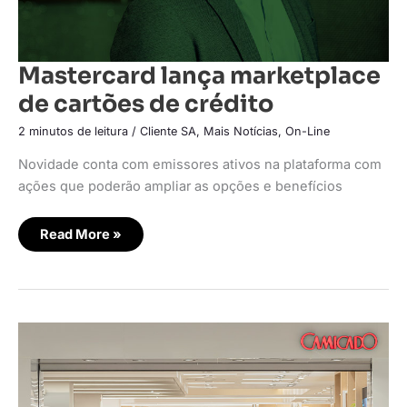
Mastercard lança marketplace
de cartões de crédito
2 minutos de leitura
/
Cliente SA
,
Mais Notícias
,
On-Line
Novidade conta com emissores ativos na plataforma com
ações que poderão ampliar as opções e benefícios
Read More »
Marketplace
da
Camicado
alcança
marca
de
750