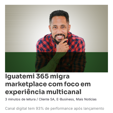
Iguatemi
365
migra
marketplace
com
foco
em
experiência
multicanal
Iguatemi 365 migra
marketplace com foco em
experiência multicanal
3 minutos de leitura
/
Cliente SA
,
E-Business
,
Mais Notícias
Canal digital tem 93% de performance após lançamento