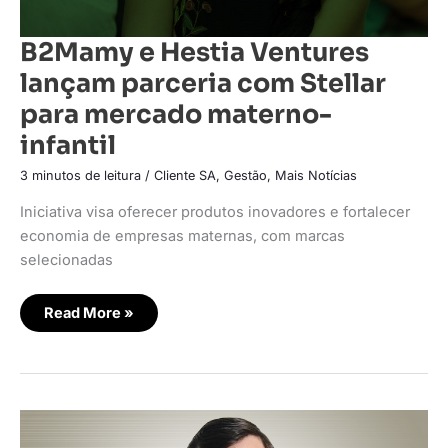
B2Mamy e Hestia Ventures
lançam parceria com Stellar
para mercado materno-
infantil
3 minutos de leitura
/
Cliente SA
,
Gestão
,
Mais Notícias
Iniciativa visa oferecer produtos inovadores e fortalecer
economia de empresas maternas, com marcas
selecionadas
Read More »
Ideris
anuncia
parceria