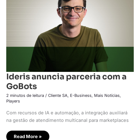
com
a
GoBots‍‍
Ideris anuncia parceria com a
GoBots‍‍
2 minutos de leitura
/
Cliente SA
,
E-Business
,
Mais Notícias
,
Players
Com recursos de IA e automação, a integração auxiliará
na gestão de atendimento multicanal para marketplaces
Read More »