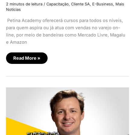
2 minutos de leitura
/
Capacitação
,
Cliente SA
,
E-Business
,
Mais
Notícias
Petina Academy oferecerá cursos para todos os níveis,
para quem aspira ou já atua com vendas no varejo on-
line, por meio de bandeiras como Mercado Livre, Magalu
e Amazon
Read More »
Uma
nova
experiência
na
compra
de
presentes