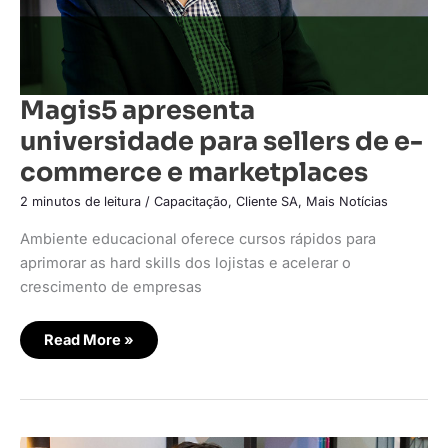
Magis5 apresenta
universidade para sellers de e-
commerce e marketplaces
2 minutos de leitura
/
Capacitação
,
Cliente SA
,
Mais Notícias
Ambiente educacional oferece cursos rápidos para
aprimorar as hard skills dos lojistas e acelerar o
crescimento de empresas
Read More »
Mundo