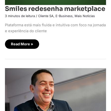
Smiles redesenha marketplace
3 minutos de leitura
/
Cliente SA
,
E-Business
,
Mais Notícias
Plataforma está mais fluida e intuitiva com foco na jornada
e experiência do cliente
Read More »
Magis5
apresenta
universidade
para
sellers
de
e-
commerce
e
marketplaces