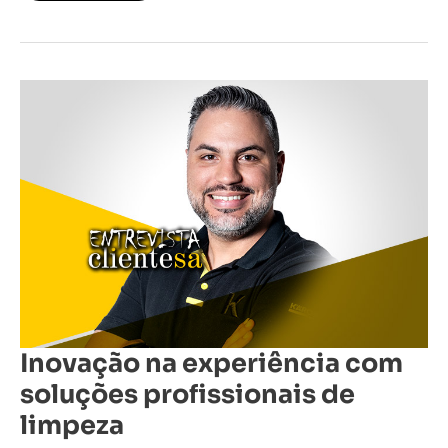
Inovação
na
experiência
com
soluções
profissionais
de
limpeza
Inovação na experiência com
soluções profissionais de
limpeza