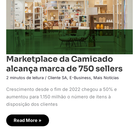
sellers
Marketplace da Camicado
alcança marca de 750 sellers
2 minutos de leitura
/
Cliente SA
,
E-Business
,
Mais Notícias
Crescimento desde o fim de 2022 chegou a 50% e
aumentou para 1.150 milhão o número de itens à
disposição dos clientes
Read More »