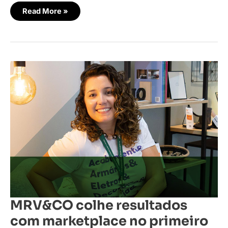
Read More »
MRV&CO
colhe
resultados
com
marketplace
no
primeiro
semestre
MRV&CO colhe resultados
com marketplace no primeiro