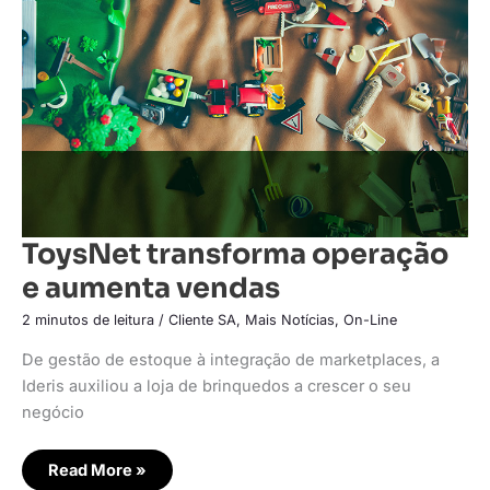
aumenta
vendas
ToysNet transforma operação
e aumenta vendas
2 minutos de leitura
/
Cliente SA
,
Mais Notícias
,
On-Line
De gestão de estoque à integração de marketplaces, a
Ideris auxiliou a loja de brinquedos a crescer o seu
negócio
Read More »