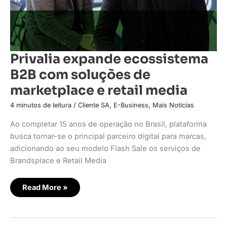
Privalia expande ecossistema
B2B com soluções de
marketplace e retail media
4 minutos de leitura
/
Cliente SA
,
E-Business
,
Mais Notícias
Ao completar 15 anos de operação no Brasil, plataforma
busca tornar-se o principal parceiro digital para marcas,
adicionando ao seu modelo Flash Sale os serviços de
Brandsplace e Retail Media
Read More »