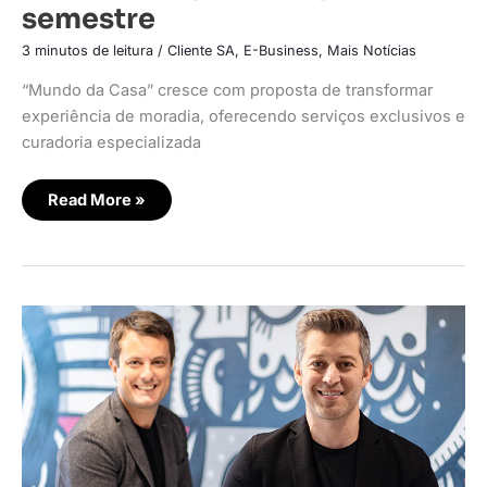
semestre
3 minutos de leitura
/
Cliente SA
,
E-Business
,
Mais Notícias
“Mundo da Casa” cresce com proposta de transformar
experiência de moradia, oferecendo serviços exclusivos e
curadoria especializada
Read More »
Privalia
expande
ecossistema
B2B
com
soluções
de
marketplace
e
retail
media