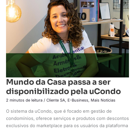
da
Casa
passa
a
ser
disponibilizado
pela
uCondo
Mundo da Casa passa a ser
disponibilizado pela uCondo
2 minutos de leitura
/
Cliente SA
,
E-Business
,
Mais Notícias
O sistema da uCondo, que é focado em gestão de
condomínios, oferece serviços e produtos com descontos
exclusivos do marketplace para os usuários da plataforma