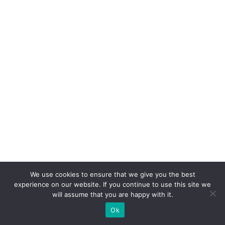
o
c
ol
a
b
o
ra
d
o
r
e
n
We use cookies to ensure that we give you the best
o
experience on our website. If you continue to use this site we
cl
will assume that you are happy with it.
ie
Ok
n