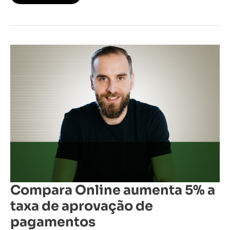
Compara
Online
aumenta
5%
a
taxa
de
aprovação
de
pagamentos
Compara Online aumenta 5% a
taxa de aprovação de
pagamentos