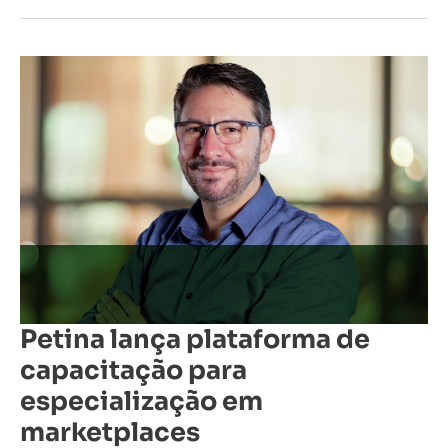
Petina
lança
plataforma
de
capacitação
para
especialização
em
marketplaces
Petina lança plataforma de
capacitação para
especialização em
marketplaces