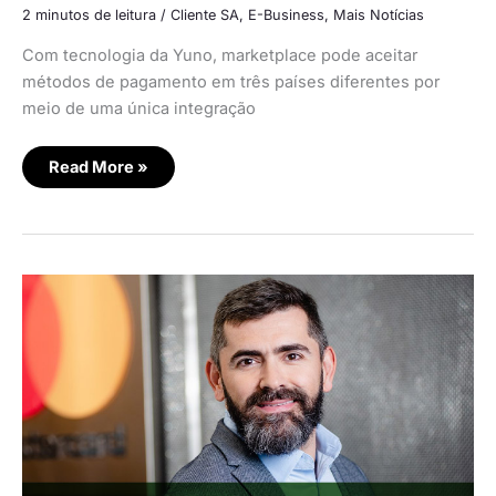
2 minutos de leitura
/
Cliente SA
,
E-Business
,
Mais Notícias
Com tecnologia da Yuno, marketplace pode aceitar
métodos de pagamento em três países diferentes por
meio de uma única integração
Read More »
Mastercard
lança
marketplace
de
cartões
de
crédito