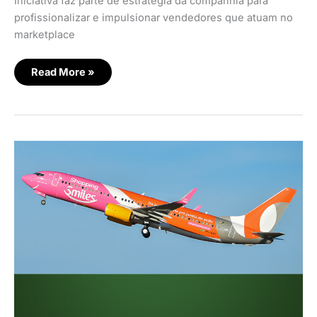
Iniciativa faz parte de estratégia da companhia para
profissionalizar e impulsionar vendedores que atuam no
marketplace
Read More »
Smiles
redesenha
marketplace