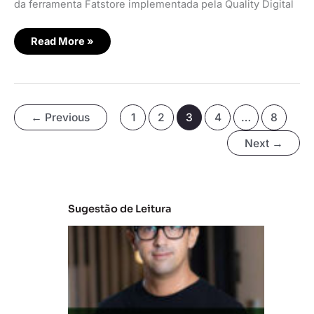
da ferramenta Fatstore implementada pela Quality Digital
Read More »
←
Previous
1
2
3
4
…
8
Next
→
Sugestão de Leitura
M
e
r
c