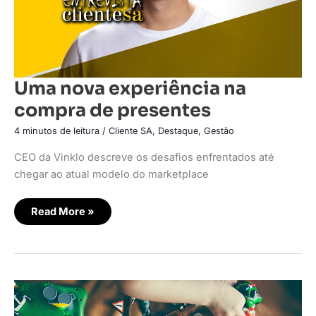
Uma nova experiência na
compra de presentes
4 minutos de leitura
/
Cliente SA
,
Destaque
,
Gestão
CEO da Vinklo descreve os desafios enfrentados até
chegar ao atual modelo do marketplace
Read More »
ToysNet
transforma
operação
e