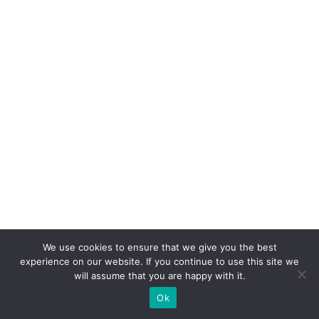
S
A
c
o
m
c
a
s
e
p
ar
a
V
We use cookies to ensure that we give you the best
experience on our website. If you continue to use this site we
ol
will assume that you are happy with it.
k
Ok
s