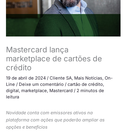
Mastercard lança
marketplace de cartões de
crédito
19 de abril de 2024
/
Cliente SA
,
Mais Notícias
,
On-
Line
/
Deixe um comentário
/
cartão de crédito
,
digital
,
marketplace
,
Mastercard
/
2 minutos de
leitura
Novidade conta com emissores ativos na
plataforma com ações que poderão ampliar as
opções e benefícios