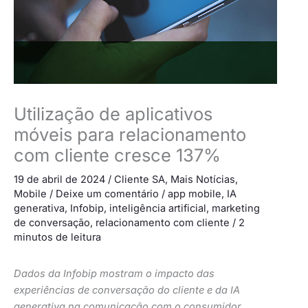
Utilização de aplicativos
móveis para relacionamento
com cliente cresce 137%
19 de abril de 2024
/
Cliente SA
,
Mais Notícias
,
Mobile
/
Deixe um comentário
/
app mobile
,
IA
generativa
,
Infobip
,
inteligência artificial
,
marketing
de conversação
,
relacionamento com cliente
/
2
minutos de leitura
Dados da Infobip mostram o impacto das
experiências de conversação do cliente e da IA
generativa na comunicação com o consumidor