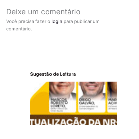
Deixe um comentário
Você precisa fazer o
login
para publicar um
comentário.
Sugestão de Leitura
A
t
u
al
iz
a
ç