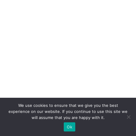
ê
m
io
C
li
e
n
t
e
S
A
c
We use cookies to ensure that we give you the best
o
experience on our website. If you continue to use this site we
m
will assume that you are happy with it.
c
Ok
a