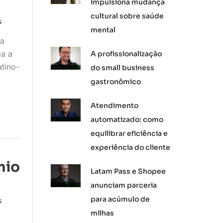
impulsiona mudança
cultural sobre saúde
s
mental
na
ca a
A profissionalização
atino-
do small business
gastronômico
Atendimento
automatizado: como
equilibrar eficiência e
experiência do cliente
mio
Latam Pass e Shopee
anunciam parceria
para acúmulo de
s
milhas