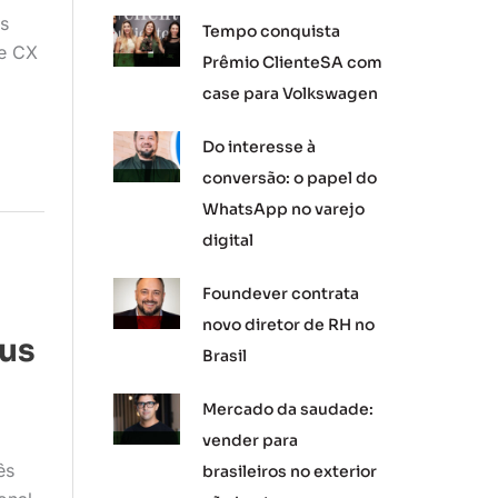
is
Tempo conquista
 e CX
Prêmio ClienteSA com
case para Volkswagen
Do interesse à
conversão: o papel do
WhatsApp no varejo
digital
Foundever contrata
novo diretor de RH no
éus
Brasil
Mercado da saudade:
vender para
ês
brasileiros no exterior