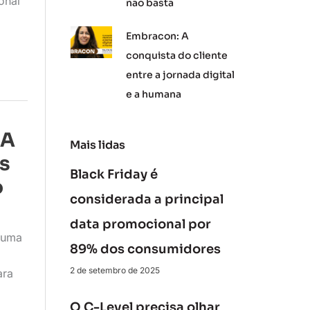
onal
não basta
Embracon: A
conquista do cliente
entre a jornada digital
e a humana
 A
Mais lidas
s
Black Friday é
o
considerada a principal
data promocional por
 uma
89% dos consumidores
2 de setembro de 2025
ara
O C-Level precisa olhar