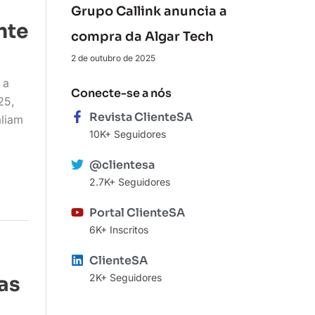
Grupo Callink anuncia a
nte
compra da Algar Tech
2 de outubro de 2025
 a
Conecte-se a nós
25,
Revista ClienteSA
aliam
10K+ Seguidores
@clientesa
2.7K+ Seguidores
Portal ClienteSA
6K+ Inscritos
ClienteSA
2K+ Seguidores
as