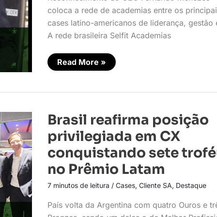
coloca a rede de academias entre os principa
cases latino-americanos de liderança, gestão
A rede brasileira Selfit Academias
Read More »
Brasil
Brasil reafirma posição
reafirma
posição
privilegiada em CX
privilegiada
em
conquistando sete trof
CX
conquistando
no Prêmio Latam
sete
troféus
no
7 minutos de leitura
/
Cases
,
Cliente SA
,
Destaque
Prêmio
Latam
País volta da Argentina com quatro Ouros e tr