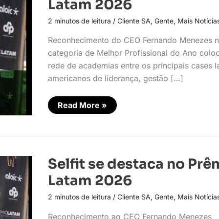
Latam 2026
no
Prêmio
2 minutos de leitura
/
Cliente SA
,
Gente
,
Mais Notícia
Latam
2026
Reconhecimento do CEO Fernando Menezes 
categoria de Melhor Profissional do Ano colo
rede de academias entre os principais cases l
americanos de liderança, gestão […]
Read More »
Selfit
Selfit se destaca no Prê
se
destaca
Latam 2026
no
Prêmio
2 minutos de leitura
/
Cliente SA
,
Gente
,
Mais Notícia
Latam
2026
Reconhecimento ao CEO Fernando Menezes