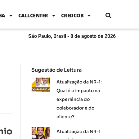
i
c
i
u
n
s
l
e
t
t
k
t
e
b
t
u
e
a
SA
CALLCENTER
CREDCOB
o
e
b
d
g
o
r
e
i
r
k
n
a
m
São Paulo, Brasil - 8 de agosto de 2026
Sugestão de Leitura
Atualização da NR-1:
Qual é o impacto na
experiência do
colaborador e do
cliente?
mio
Atualização da NR-1