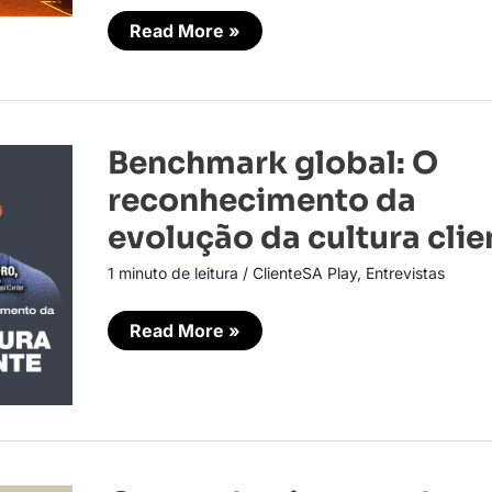
Read More »
Benchmark
Benchmark global: O
global:
O
reconhecimento da
reconhecimento
da
evolução da cultura clie
evolução
da
1 minuto de leitura
/
ClienteSA Play
,
Entrevistas
cultura
cliente
Read More »