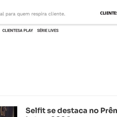
CLIENTE
al para quem respira cliente.
CLIENTESA PLAY
SÉRIE LIVES
Selfit
Selfit se destaca no Prê
se
destaca