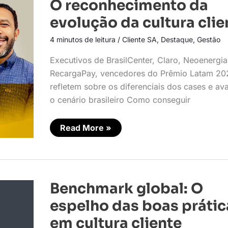
O
O reconhecimento da
reconhecimento
da
evolução da cultura clie
evolução
da
4 minutos de leitura
/
Cliente SA
,
Destaque
,
Gestão
cultura
cliente
Executivos de BrasilCenter, Claro, Neoenergia
RecargaPay, vencedores do Prêmio Latam 20
refletem sobre os diferenciais dos cases e av
o cenário brasileiro Como conseguir
Read More »
Benchmark
Benchmark global: O
global:
O
espelho das boas prátic
espelho
das
em cultura cliente
boas