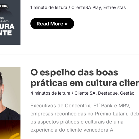
práticas
1 minuto de leitura
/
ClienteSA Play
,
Entrevistas
em
cultura
cliente
Read More »
O
O espelho das boas
espelho
das
práticas em cultura clie
boas
práticas
4 minutos de leitura
/
Cliente SA
,
Destaque
,
Gestão
em
cultura
cliente
Executivos de Concentrix, Efí Bank e MRV,
empresas reconhecidas no Prêmio Latam, de
os aspectos práticos e culturais de uma
experiência do cliente vencedora A