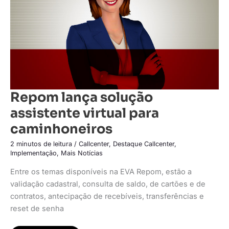
Repom lança solução
assistente virtual para
caminhoneiros
2 minutos de leitura
/
Callcenter
,
Destaque Callcenter
,
Implementação
,
Mais Notícias
Entre os temas disponíveis na EVA Repom, estão a
validação cadastral, consulta de saldo, de cartões e de
contratos, antecipação de recebíveis, transferências e
reset de senha