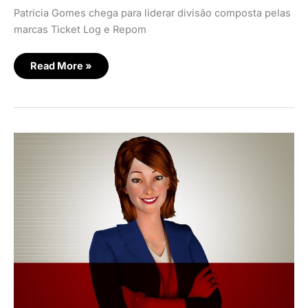
Patricia Gomes chega para liderar divisão composta pelas
marcas Ticket Log e Repom
Read More »
Repom
investe
em
novidades
na
jornada
de
clientes
e
caminhoneiros