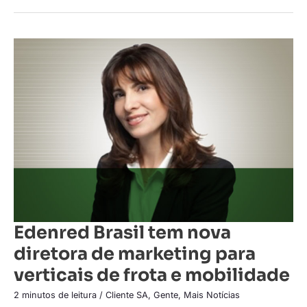
Edenred
Brasil
tem
nova
diretora
de
marketing
para
verticais
de
frota
e
mobilidade
Edenred Brasil tem nova
diretora de marketing para
verticais de frota e mobilidade
2 minutos de leitura
/
Cliente SA
,
Gente
,
Mais Notícias