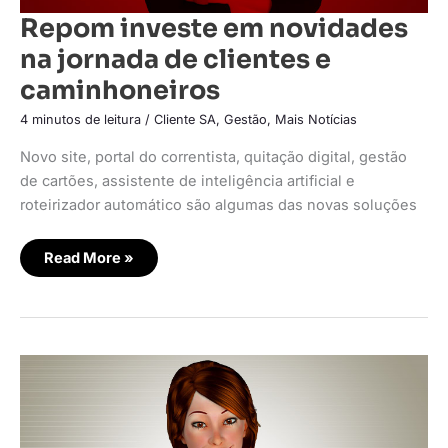
Repom investe em novidades
na jornada de clientes e
caminhoneiros
4 minutos de leitura
/
Cliente SA
,
Gestão
,
Mais Notícias
Novo site, portal do correntista, quitação digital, gestão
de cartões, assistente de inteligência artificial e
roteirizador automático são algumas das novas soluções
Read More »
Repom
lança
solução
assistente
virtual
para
caminhoneiros