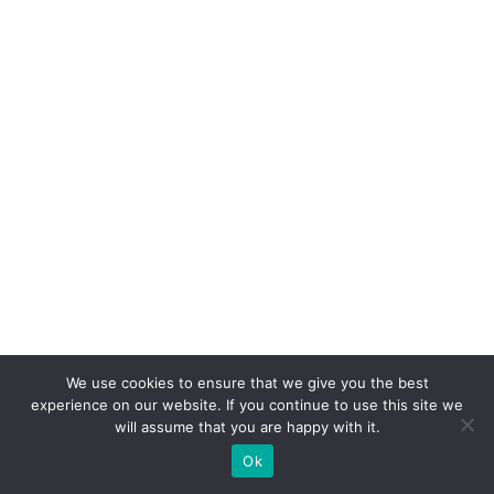
e
x
t
e
ri
o
r
n
ã
o
b
a
We use cookies to ensure that we give you the best
s
experience on our website. If you continue to use this site we
t
will assume that you are happy with it.
a
Ok