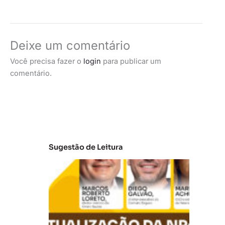
Deixe um comentário
Você precisa fazer o
login
para publicar um
comentário.
Sugestão de Leitura
A
t
u
al
iz