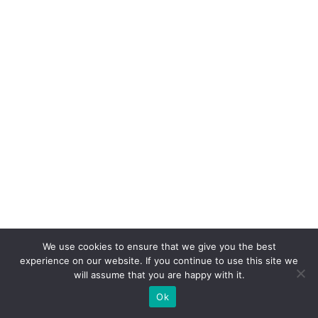
c
a
s
e
p
ar
a
V
ol
k
s
w
a
We use cookies to ensure that we give you the best
experience on our website. If you continue to use this site we
g
will assume that you are happy with it.
e
Ok
n