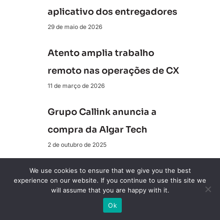
aplicativo dos entregadores
29 de maio de 2026
Atento amplia trabalho
remoto nas operações de CX
11 de março de 2026
Grupo Callink anuncia a
compra da Algar Tech
2 de outubro de 2025
Conecte-se a nós
We use cookies to ensure that we give you the best
experience on our website. If you continue to use this site we
will assume that you are happy with it.
Revista ClienteSA
Ok
10K+ Seguidores