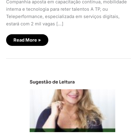
Companhia aposta em capacitação contínua, mobilidade
interna e tecnologia para reter talentos A TP, ou
Teleperformance, especializada em serviços digitais,
estará com 2 mil vagas […]
Read More »
Sugestão de Leitura
C
la
s
s
e
s