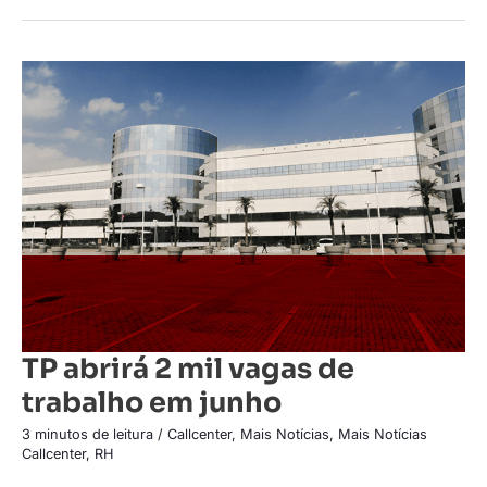
TP
abrirá
2
mil
vagas
de
trabalho
em
junho
TP abrirá 2 mil vagas de
trabalho em junho
3 minutos de leitura
/
Callcenter
,
Mais Notícias
,
Mais Notícias
Callcenter
,
RH