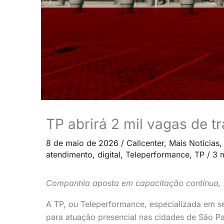
TP abrirá 2 mil vagas de 
8 de maio de 2026
/
Callcenter
,
Mais Notícias
atendimento
,
digital
,
Teleperformance
,
TP
/
3 m
Companhia aposta em capacitação contínua, mo
A TP, ou Teleperformance, especializada em se
para atuação presencial nas cidades de São P