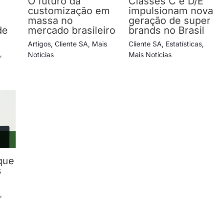
O futuro da
Classes C e D/E
e
customização em
impulsionam nova
massa no
geração de super
de
mercado brasileiro
brands no Brasil
s
Artigos
,
Cliente SA
,
Mais
Cliente SA
,
Estatísticas
,
s
,
Notícias
Mais Notícias
que
s
s
,