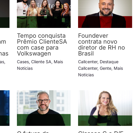
Tempo conquista
Foundever
am
Prêmio ClienteSA
contrata novo
com case para
diretor de RH no
has
Volkswagen
Brasil
ias
,
Cases
,
Cliente SA
,
Mais
Callcenter
,
Destaque
Notícias
Callcenter
,
Gente
,
Mais
Notícias