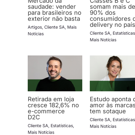
Mercado da
Classes B e C
saudade: vender
somam mais d
para brasileiros no
90% dos
exterior não basta
consumidores 
delivery no paí
Artigos
,
Cliente SA
,
Mais
Cliente SA
,
Estatística
Notícias
Mais Notícias
Retirada em loja
Estudo aponta 
cresce 182,6% no
amor às marca
e-commerce
tem sotaque
D2C
Cliente SA
,
Estatística
Cliente SA
,
Estatísticas
,
Mais Notícias
Mais Notícias