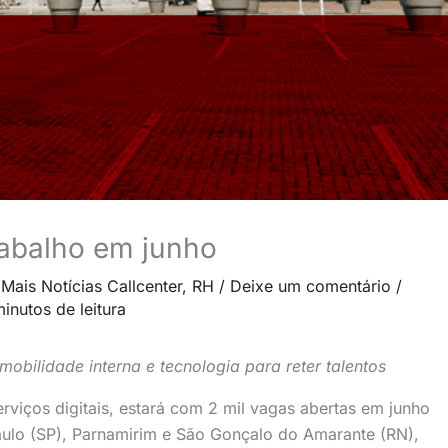
trabalho em junho
,
Mais Notícias Callcenter
,
RH
/
Deixe um comentário
/
inutos de leitura
bilidade interna e tecnologia para reter talentos
rviços digitais, estará com 2 mil vagas abertas em junho
aulo (SP), Parnamirim e São Gonçalo do Amarante (RN),