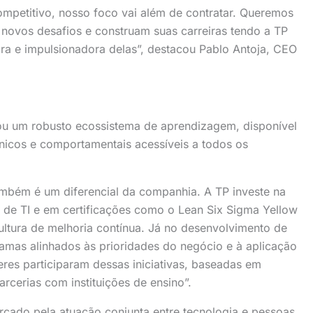
petitivo, nosso foco vai além de contratar. Queremos
ovos desafios e construam suas carreiras tendo a TP
a e impulsionadora delas”, destacou Pablo Antoja, CEO
rou um robusto ecossistema de aprendizagem, disponível
nicos e comportamentais acessíveis a todos os
mbém é um diferencial da companhia. A TP investe na
 de TI e em certificações como o Lean Six Sigma Yellow
cultura de melhoria contínua. Já no desenvolvimento de
amas alinhados às prioridades do negócio e à aplicação
eres participaram dessas iniciativas, baseadas em
cerias com instituições de ensino”.
rcado pela atuação conjunta entre tecnologia e pessoas.