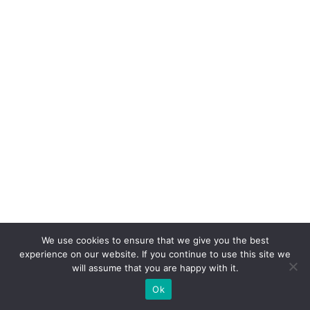
ç
a
d
a
in
fo
r
m
a
ç
ã
o
We use cookies to ensure that we give you the best
e
experience on our website. If you continue to use this site we
p
will assume that you are happy with it.
ri
Ok
v