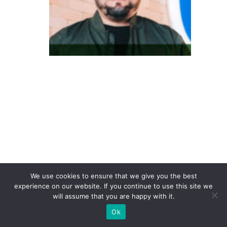
o
in
te
re
s
s
e
à
c
o
n
v
We use cookies to ensure that we give you the best
er
experience on our website. If you continue to use this site we
s
will assume that you are happy with it.
ã
Ok
o: