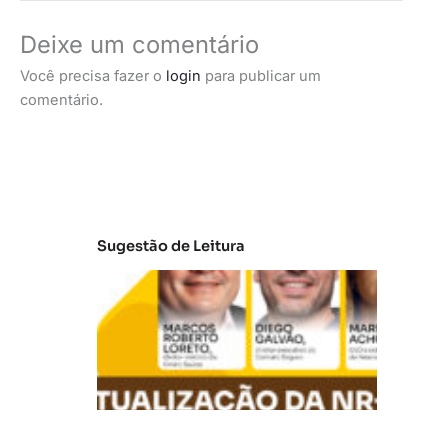
Deixe um comentário
Você precisa fazer o
login
para publicar um
comentário.
Sugestão de Leitura
A
t
u
al
iz
a