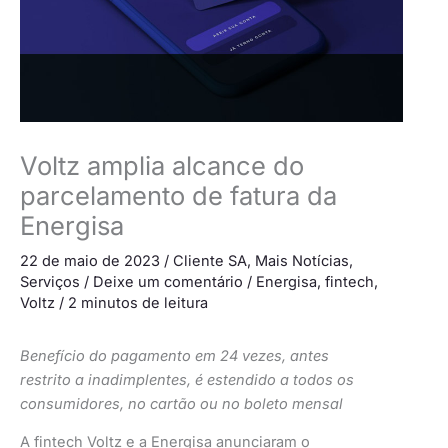
Voltz amplia alcance do
parcelamento de fatura da
Energisa
22 de maio de 2023
/
Cliente SA
,
Mais Notícias
,
Serviços
/
Deixe um comentário
/
Energisa
,
fintech
,
Voltz
/
2 minutos de leitura
Benefício do pagamento em 24 vezes, antes
restrito a inadimplentes, é estendido a todos os
consumidores, no cartão ou no boleto mensal
A fintech Voltz e a Energisa anunciaram o