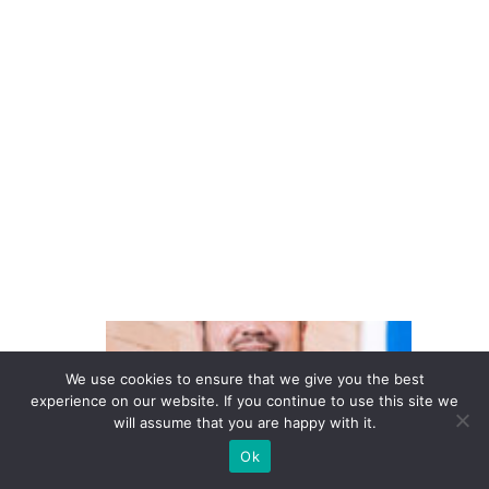
a
V
ol
k
s
w
a
g
e
n
D
o
We use cookies to ensure that we give you the best
in
experience on our website. If you continue to use this site we
will assume that you are happy with it.
te
Ok
re
s