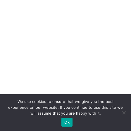
S
A
c
o
m
c
a
s
e
p
ar
a
We use cookies to ensure that we give you the best
V
experience on our website. If you continue to use this site we
ol
will assume that you are happy with it.
k
Ok
s