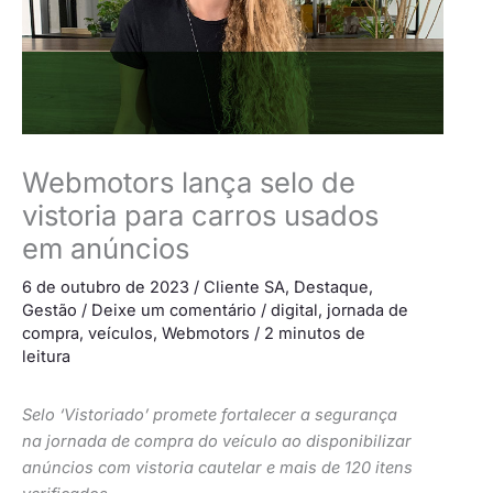
Webmotors lança selo de
vistoria para carros usados
em anúncios
6 de outubro de 2023
/
Cliente SA
,
Destaque
,
Gestão
/
Deixe um comentário
/
digital
,
jornada de
compra
,
veículos
,
Webmotors
/
2 minutos de
leitura
Selo ‘Vistoriado’ promete fortalecer a segurança
na jornada de compra do veículo ao disponibilizar
anúncios com vistoria cautelar e mais de 120 itens