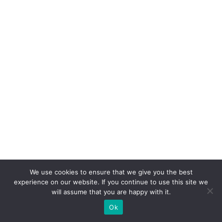
ã
o
d
e
c
u
st
o
s
e
a
v
a
We use cookies to ensure that we give you the best
n
experience on our website. If you continue to use this site we
will assume that you are happy with it.
ç
Ok
o