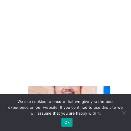
a
V
ol
k
s
w
a
g
e
n
D
o
We use cookies to ensure that we give you the best
in
experience on our website. If you continue to use this site we
will assume that you are happy with it.
te
Ok
re