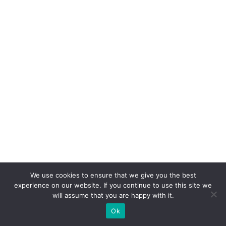
p
ar
c
e
ri
a
p
ar
a
a
c
ú
m
We use cookies to ensure that we give you the best
experience on our website. If you continue to use this site we
ul
will assume that you are happy with it.
o
Ok
d