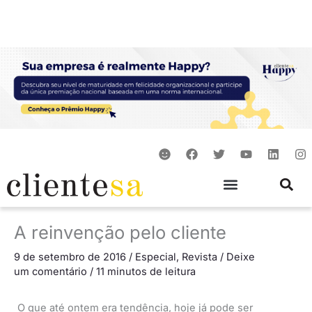
Ir
para
o
conteúdo
S
F
T
Y
L
I
m
a
w
o
i
n
i
c
i
u
n
s
l
e
t
t
k
t
e
b
t
u
e
a
o
e
b
d
g
o
r
e
i
r
A reinvenção pelo cliente
k
n
a
m
9 de setembro de 2016
/
Especial
,
Revista
/
Deixe
um comentário
/
11 minutos de leitura
O que até ontem era tendência, hoje já pode ser