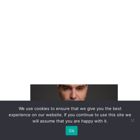
a
st
r
o
n
ô
m
ic
o
A
t
e
We use cookies to ensure that we give you the best
experience on our website. If you continue to use this site we
n
will assume that you are happy with it.
di
Ok
m