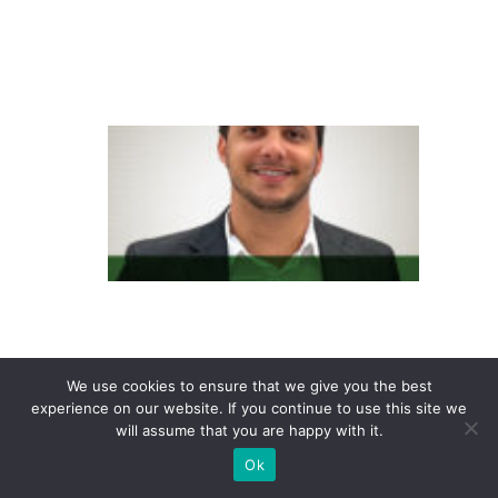
p
aí
s
C
o
n
s
u
m
id
o
We use cookies to ensure that we give you the best
r
experience on our website. If you continue to use this site we
6.
will assume that you are happy with it.
0
Ok
n