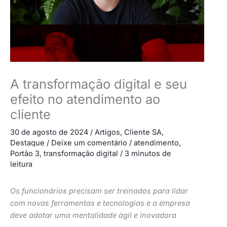
A transformação digital e seu
efeito no atendimento ao
cliente
30 de agosto de 2024
/
Artigos
,
Cliente SA
,
Destaque
/
Deixe um comentário
/
atendimento
,
Portão 3
,
transformação digital
/
3 minutos de
leitura
Os funcionários precisam ser treinados para lidar
com novas ferramentas e tecnologias e a empresa
deve adotar uma mentalidade ágil e inovadora