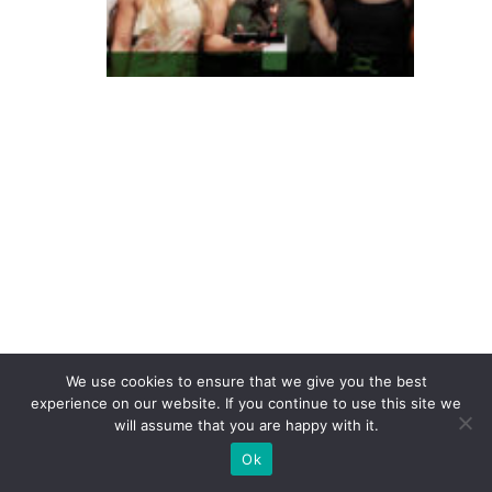
m
p
o
c
o
n
q
ui
st
a
P
r
ê
We use cookies to ensure that we give you the best
m
experience on our website. If you continue to use this site we
will assume that you are happy with it.
io
Ok
C