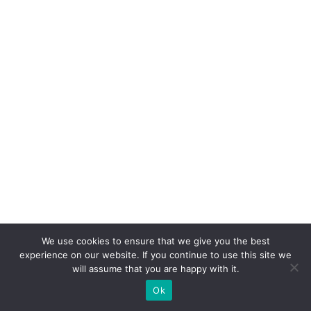
a
d
o
c
ol
a
b
o
ra
d
o
r
We use cookies to ensure that we give you the best
e
experience on our website. If you continue to use this site we
d
will assume that you are happy with it.
o
Ok
cl