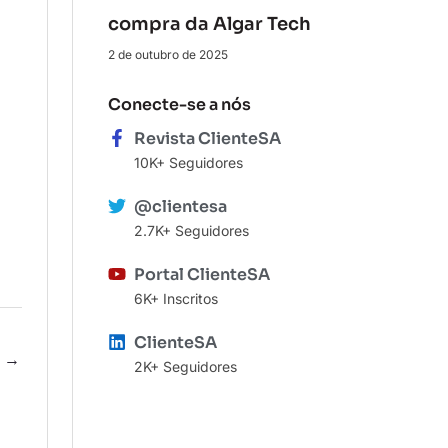
compra da Algar Tech
2 de outubro de 2025
Conecte-se a nós
Revista ClienteSA
10K+ Seguidores
@clientesa
2.7K+ Seguidores
Portal ClienteSA
6K+ Inscritos
ClienteSA
e
→
2K+ Seguidores