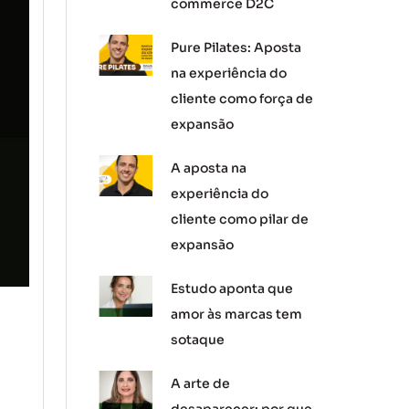
commerce D2C
Pure Pilates: Aposta
na experiência do
cliente como força de
expansão
A aposta na
experiência do
cliente como pilar de
expansão
Estudo aponta que
amor às marcas tem
sotaque
A arte de