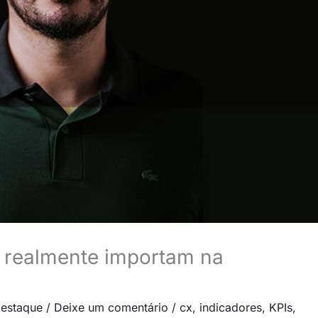
e realmente importam na
estaque
/
Deixe um comentário
/
cx
,
indicadores
,
KPIs
,