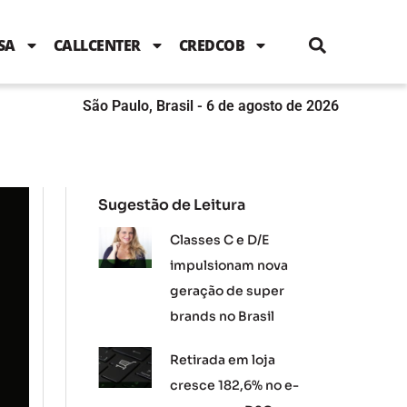
i
c
i
u
n
s
l
e
t
t
k
t
e
b
t
u
e
a
SA
CALLCENTER
CREDCOB
o
e
b
d
g
o
r
e
i
r
k
n
a
m
São Paulo, Brasil - 6 de agosto de 2026
Sugestão de Leitura
Classes C e D/E
impulsionam nova
geração de super
brands no Brasil
Retirada em loja
cresce 182,6% no e-