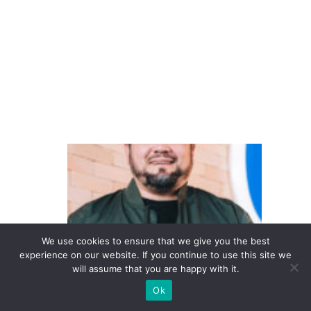
k
s
w
a
g
e
n
D
o
in
te
re
We use cookies to ensure that we give you the best
s
experience on our website. If you continue to use this site we
will assume that you are happy with it.
s
e
Ok
à