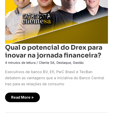
na
jornada
financeira?
Qual o potencial do Drex para
inovar na jornada financeira?
4 minutos de leitura
/
Cliente SA
,
Destaque
,
Gestão
Executivos de banco BV, Efí, PwC Brasil e TecBan
debatem as vantagens que a iniciativa do Banco Central
traz para as relações de consumo
Read More »