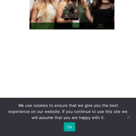
m
p
o
c
o
n
q
ui
st
a
P
r
We use cookies to ensure that we give you the best
ê
experience on our website. If you continue to use this site we
will assume that you are happy with it.
m
Ok
io
C