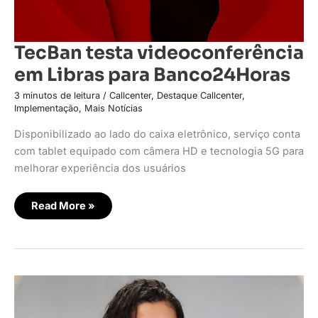
TecBan testa videoconferência
em Libras para Banco24Horas
3 minutos de leitura
/
Callcenter
,
Destaque Callcenter
,
Implementação
,
Mais Notícias
Disponibilizado ao lado do caixa eletrônico, serviço conta
com tablet equipado com câmera HD e tecnologia 5G para
melhorar experiência dos usuários
Read More »
Banco24Horas
atinge
seu
melhor