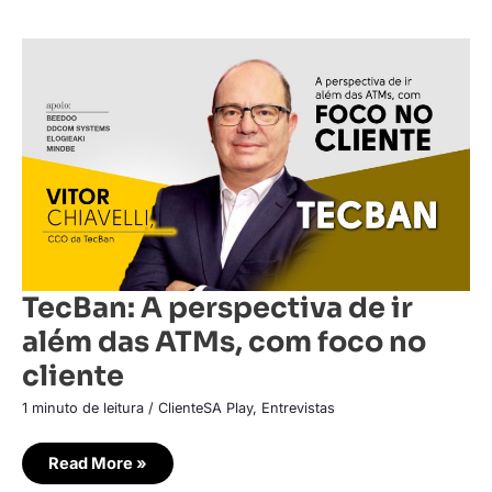
TecBan:
A
perspectiva
de
ir
além
das
ATMs,
com
foco
no
cliente
TecBan: A perspectiva de ir
além das ATMs, com foco no
cliente
1 minuto de leitura
/
ClienteSA Play
,
Entrevistas
Read More »