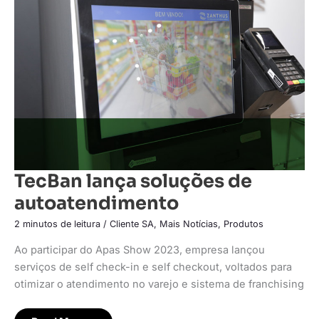
soluções
de
autoatendimento
TecBan lança soluções de
autoatendimento
2 minutos de leitura
/
Cliente SA
,
Mais Notícias
,
Produtos
Ao participar do Apas Show 2023, empresa lançou
serviços de self check-in e self checkout, voltados para
otimizar o atendimento no varejo e sistema de franchising