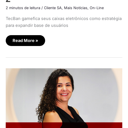
2 minutos de leitura
/
Cliente SA
,
Mais Notícias
,
On-Line
TecBan gamefica seus caixas eletrônicos como estratégia
para expandir base de usuários
Read More »
TecBan
testa
videoconferência
em
Libras
para
Banco24Horas