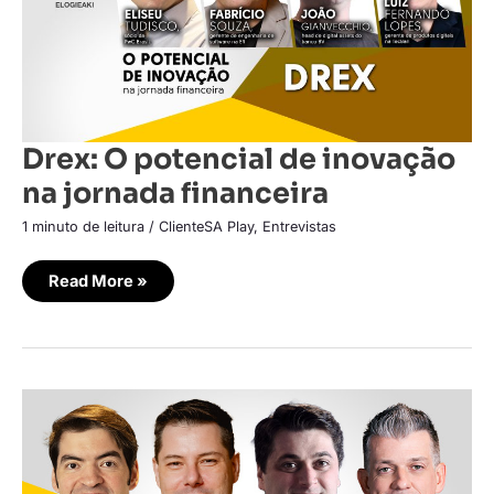
financeira
Drex: O potencial de inovação
na jornada financeira
1 minuto de leitura
/
ClienteSA Play
,
Entrevistas
Read More »
Qual
o
potencial
do
Drex
para
inovar