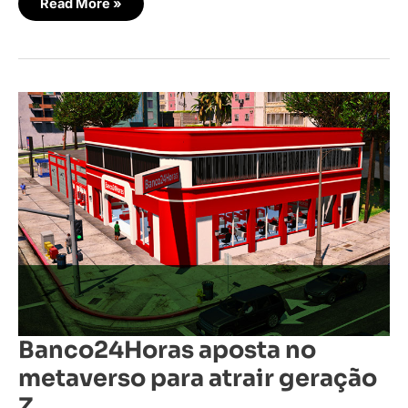
Read More »
Banco24Horas
aposta
no
metaverso
para
atrair
geração
Z
Banco24Horas aposta no
metaverso para atrair geração
Z