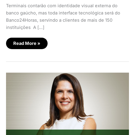
Terminais contarão com identidade visual externa do
banco gaúcho, mas toda interface tecnológica será do
Banco24Horas, servindo a clientes de mais de 150
instituições A […]
Read More »
TecBan
anuncia
nova
diretora
comercial