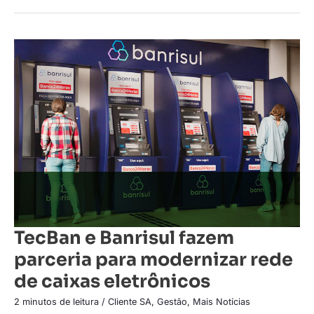
TecBan
e
Banrisul
fazem
parceria
para
modernizar
rede
de
caixas
eletrônicos
TecBan e Banrisul fazem
parceria para modernizar rede
de caixas eletrônicos
2 minutos de leitura
/
Cliente SA
,
Gestão
,
Mais Notícias