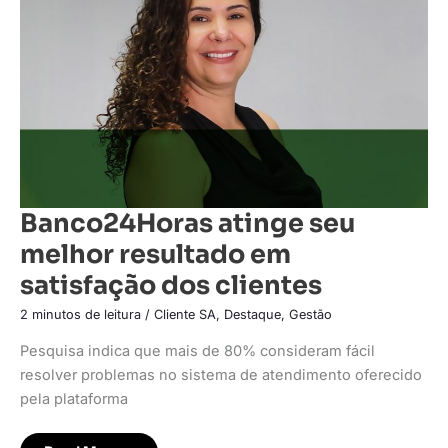
resultado
em
satisfação
dos
clientes
Banco24Horas atinge seu
melhor resultado em
satisfação dos clientes
2 minutos de leitura
/
Cliente SA
,
Destaque
,
Gestão
Pesquisa indica que mais de 80% consideram fácil
resolver problemas no sistema de atendimento oferecido
pela plataforma