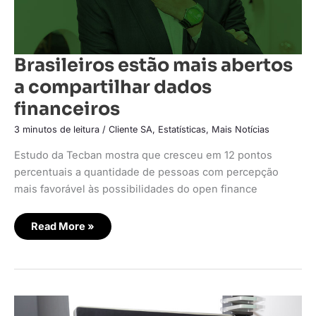
Brasileiros estão mais abertos
a compartilhar dados
financeiros
3 minutos de leitura
/
Cliente SA
,
Estatísticas
,
Mais Notícias
Estudo da Tecban mostra que cresceu em 12 pontos
percentuais a quantidade de pessoas com percepção
mais favorável às possibilidades do open finance
Read More »
TecBan
lança