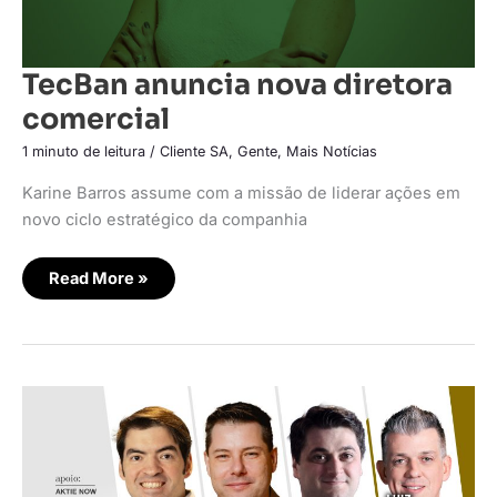
TecBan anuncia nova diretora
comercial
1 minuto de leitura
/
Cliente SA
,
Gente
,
Mais Notícias
Karine Barros assume com a missão de liderar ações em
novo ciclo estratégico da companhia
Read More »
Drex:
O
potencial
de
inovação
na
jornada