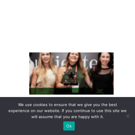
e
m
il
h
a
s
T
e
m
p
o
c
We use cookies to ensure that we give you the best
o
experience on our website. If you continue to use this site we
n
will assume that you are happy with it.
q
Ok
ui