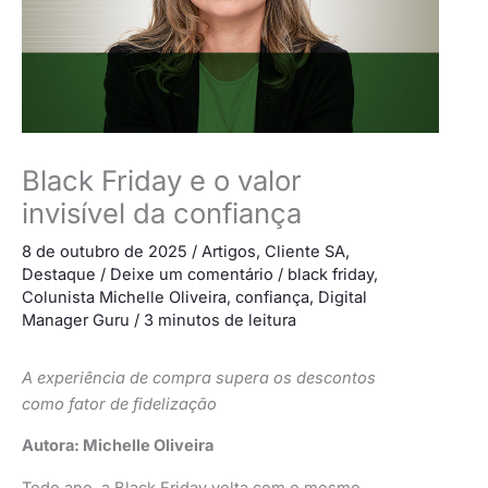
Black Friday e o valor
invisível da confiança
8 de outubro de 2025
/
Artigos
,
Cliente SA
,
Destaque
/
Deixe um comentário
/
black friday
,
Colunista Michelle Oliveira
,
confiança
,
Digital
Manager Guru
/
3 minutos de leitura
A experiência de compra supera os descontos
como fator de fidelização
Autora: Michelle Oliveira
Todo ano, a Black Friday volta com o mesmo