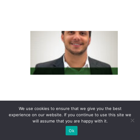
p
aí
s
C
o
n
s
u
m
id
o
r
We use cookies to ensure that we give you the best
6.
experience on our website. If you continue to use this site we
will assume that you are happy with it.
0
Ok
n