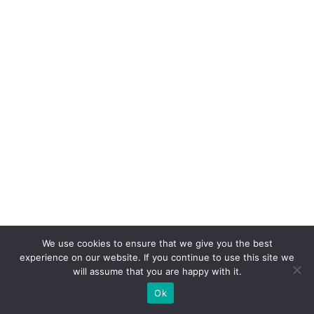
m
el
h
o
r
o
p
e
ra
ç
ã
o
é
We use cookies to ensure that we give you the best
experience on our website. If you continue to use this site we
a
will assume that you are happy with it.
q
Ok
u