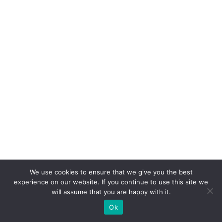
ar
a
V
ol
k
s
w
a
g
e
n
D
We use cookies to ensure that we give you the best
o
experience on our website. If you continue to use this site we
will assume that you are happy with it.
in
Ok
te