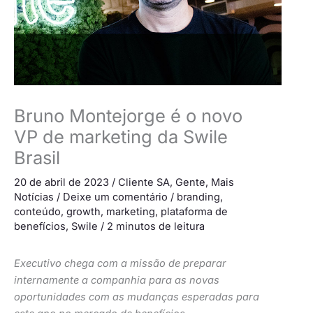
Bruno Montejorge é o novo
VP de marketing da Swile
Brasil
20 de abril de 2023
/
Cliente SA
,
Gente
,
Mais
Notícias
/
Deixe um comentário
/
branding
,
conteúdo
,
growth
,
marketing
,
plataforma de
benefícios
,
Swile
/
2 minutos de leitura
Executivo chega com a missão de preparar
internamente a companhia para as novas
oportunidades com as mudanças esperadas para