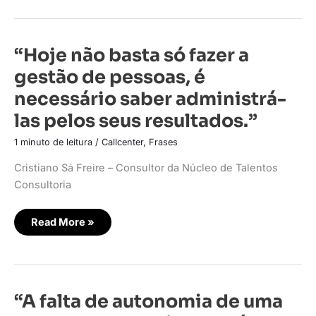
“Hoje
“Hoje não basta só fazer a
não
basta
gestão de pessoas, é
só
fazer
necessário saber administrá-
a
gestão
las pelos seus resultados.”
de
pessoas,
é
1 minuto de leitura
/
Callcenter
,
Frases
necessário
saber
administrá-
Cristiano Sá Freire – Consultor da Núcleo de Talentos
las
Consultoria
pelos
seus
resultados.”
Read More »
“A
“A falta de autonomia de uma
falta
de