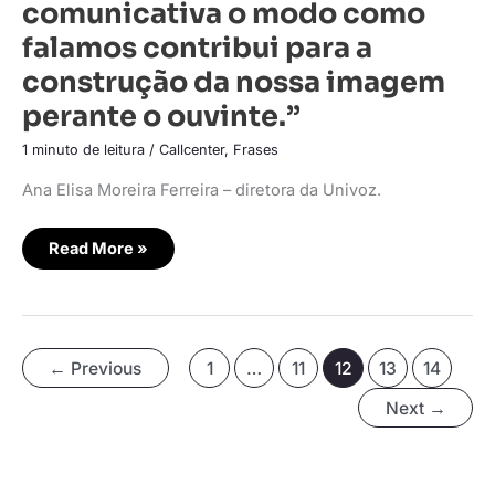
relação
comunicativa o modo como
comunicativa
o
falamos contribui para a
modo
como
construção da nossa imagem
falamos
contribui
perante o ouvinte.”
para
a
construção
1 minuto de leitura
/
Callcenter
,
Frases
da
nossa
imagem
Ana Elisa Moreira Ferreira – diretora da Univoz.
perante
o
ouvinte.”
Read More »
←
Previous
1
…
11
12
13
14
Next
→