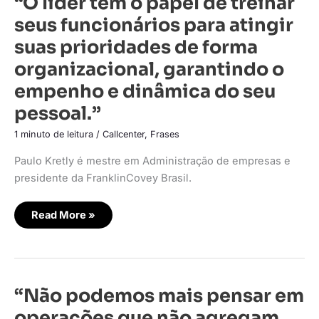
“O líder tem o papel de treinar
líder
tem
seus funcionários para atingir
o
papel
suas prioridades de forma
de
treinar
organizacional, garantindo o
seus
funcionários
empenho e dinâmica do seu
para
atingir
suas
pessoal.”
prioridades
de
1 minuto de leitura
/
Callcenter
,
Frases
forma
organizacional,
garantindo
Paulo Kretly é mestre em Administração de empresas e
o
empenho
presidente da FranklinCovey Brasil.
e
dinâmica
do
Read More »
seu
pessoal.”
“Não
“Não podemos mais pensar em
podemos
mais
operações que não agregam
pensar