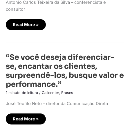
Antonio Carlos Teixeira da Silva – conferencista e
ele
saiba
consultor
o
que
quer.”
Read More »
“Se
“Se você deseja diferenciar-
você
deseja
se, encantar os clientes,
diferenciar-
se,
surpreendê-los, busque valor e
encantar
os
performance.”
clientes,
surpreendê-
los,
1 minuto de leitura
/
Callcenter
,
Frases
busque
valor
e
José Teofilo Neto – diretor da Comunicação Direta
performance.”
Read More »