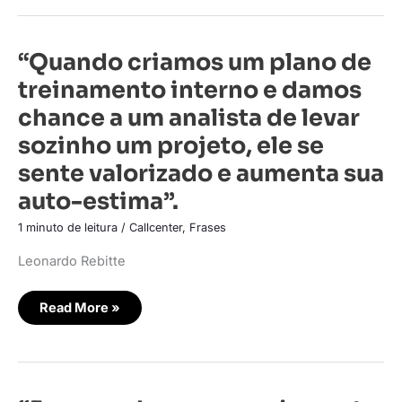
“Quando
“Quando criamos um plano de
criamos
um
treinamento interno e damos
plano
de
chance a um analista de levar
treinamento
interno
sozinho um projeto, ele se
e
damos
sente valorizado e aumenta sua
chance
a
um
auto-estima”.
analista
de
1 minuto de leitura
/
Callcenter
,
Frases
levar
sozinho
um
Leonardo Rebitte
projeto,
ele
se
sente
Read More »
valorizado
e
aumenta
sua
auto-
estima”.
“Fazer