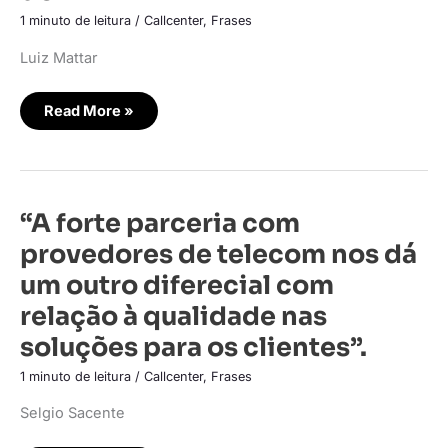
seus
1 minuto de leitura
/
Callcenter
,
Frases
esforços
no
desenvolvimento
Luiz Mattar
do
RH”.
Read More »
“A
“A forte parceria com
forte
parceria
provedores de telecom nos dá
com
provedores
um outro diferecial com
de
telecom
relação à qualidade nas
nos
dá
soluções para os clientes”.
um
outro
diferecial
1 minuto de leitura
/
Callcenter
,
Frases
com
relação
à
Selgio Sacente
qualidade
nas