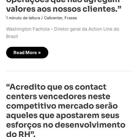
em
valores aos nossos clientes.”
operações
que
não
1 minuto de leitura
/
Callcenter
,
Frases
agregam
valores
Washington Fachola – Diretor geral da Action Line do
aos
nossos
Brasil
clientes.”
Read More »
“Acredito
“Acredito que os contact
que
os
centers vencedores neste
contact
centers
competitivo mercado serão
vencedores
neste
aqueles que apostarem seus
competitivo
mercado
esforços no desenvolvimento
serão
aqueles
que
do RH”.
apostarem