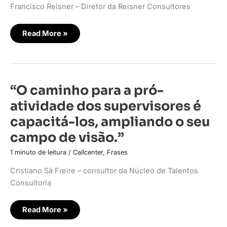
Francisco Reisner – Diretor da Reisner Consultores
Read More »
“O
“O caminho para a pró-
caminho
para
atividade dos supervisores é
a
pró-
capacitá-los, ampliando o seu
atividade
dos
campo de visão.”
supervisores
é
capacitá-
1 minuto de leitura
/
Callcenter
,
Frases
los,
ampliando
o
Cristiano Sá Freire – consultor da Núcleo de Talentos
seu
Consultoria
campo
de
visão.”
Read More »