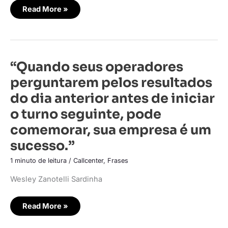
soluções
para
Read More »
os
clientes”.
“Quando
“Quando seus operadores
seus
operadores
perguntarem pelos resultados
perguntarem
pelos
do dia anterior antes de iniciar
resultados
do
o turno seguinte, pode
dia
anterior
comemorar, sua empresa é um
antes
de
iniciar
sucesso.”
o
turno
1 minuto de leitura
/
Callcenter
,
Frases
seguinte,
pode
comemorar,
Wesley Zanotelli Sardinha
sua
empresa
é
um
Read More »
sucesso.”