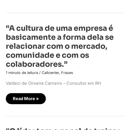
“A
“A cultura de uma empresa é
cultura
de
basicamente a forma dela se
uma
empresa
relacionar com o mercado,
é
basicamente
comunidade e com os
a
forma
colaboradores.”
dela
se
relacionar
1 minuto de leitura
/
Callcenter
,
Frases
com
o
mercado,
Valdeci de Oliveira Carneiro – Consultor em RH
comunidade
e
com
os
Read More »
colaboradores.”
“O