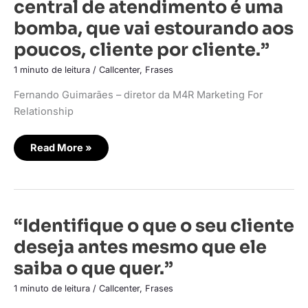
central de atendimento é uma
autonomia
de
bomba, que vai estourando aos
uma
central
poucos, cliente por cliente.”
de
atendimento
é
1 minuto de leitura
/
Callcenter
,
Frases
uma
bomba,
que
Fernando Guimarães – diretor da M4R Marketing For
vai
Relationship
estourando
aos
poucos,
cliente
Read More »
por
cliente.”
“Identifique
“Identifique o que o seu cliente
o
que
deseja antes mesmo que ele
o
seu
saiba o que quer.”
cliente
deseja
antes
1 minuto de leitura
/
Callcenter
,
Frases
mesmo
que