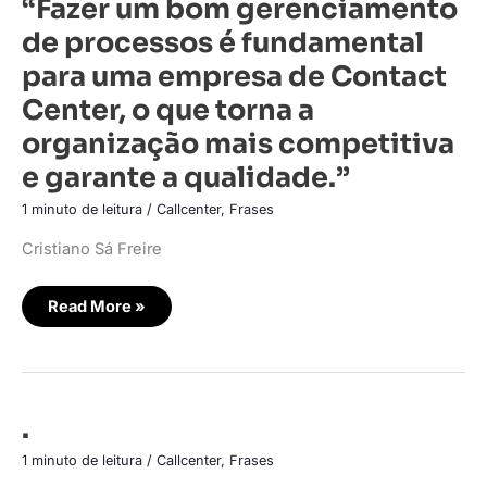
“Fazer um bom gerenciamento
um
bom
de processos é fundamental
gerenciamento
de
para uma empresa de Contact
processos
é
Center, o que torna a
fundamental
para
organização mais competitiva
uma
empresa
de
e garante a qualidade.”
Contact
Center,
1 minuto de leitura
/
Callcenter
,
Frases
o
que
torna
Cristiano Sá Freire
a
organização
mais
competitiva
Read More »
e
garante
a
qualidade.”
.
.
1 minuto de leitura
/
Callcenter
,
Frases