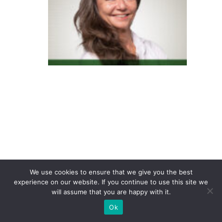
E
m
p
r
e
s
a
s
q
u
e
a
d
We use cookies to ensure that we give you the best
experience on our website. If you continue to use this site we
o
will assume that you are happy with it.
ta
Ok
m