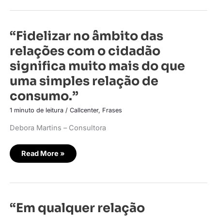
“Fidelizar
“Fidelizar no âmbito das
no
âmbito
relações com o cidadão
das
relações
significa muito mais do que
com
o
uma simples relação de
cidadão
significa
consumo.”
muito
mais
do
1 minuto de leitura
/
Callcenter
,
Frases
que
uma
simples
Debora Martins – Consultora
relação
de
consumo.”
Read More »
“Em
“Em qualquer relação
qualquer