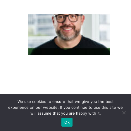
a
O
fu
t
u
r
o
d
a
c
u
st
We use cookies to ensure that we give you the best
experience on our website. If you continue to use this site we
o
will assume that you are happy with it.
m
Ok
iz