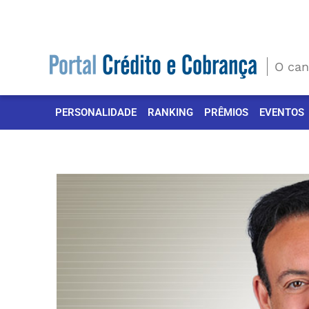
Ir
para
o
conteúdo
O can
PERSONALIDADE
RANKING
PRÊMIOS
EVENTOS