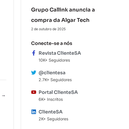
Grupo Callink anuncia a
compra da Algar Tech
2 de outubro de 2025
Conecte-se a nós
Revista ClienteSA
10K+ Seguidores
@clientesa
2.7K+ Seguidores
Portal ClienteSA
e
→
6K+ Inscritos
ClienteSA
2K+ Seguidores