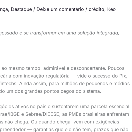
ança
,
Destaque
/
Deixe um comentário
/
crédito
,
Keo
ngessado e se transformar em uma solução integrada,
 é, ao mesmo tempo, admirável e desconcertante. Poucos
cária com inovação regulatória — vide o sucesso do Pix,
fintechs. Ainda assim, para milhões de pequenos e médios
ndo um dos grandes pontos cegos do sistema.
cios ativos no país e sustentarem uma parcela essencial
ae/IBGE e Sebrae/DIEESE, as PMEs brasileiras enfrentam
 mas não chega. Ou quando chega, vem com exigências
preendedor — garantias que ele não tem, prazos que não