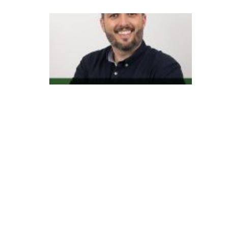
O
v
ar
ej
o
di
gi
ta
l
m
u
d
o
u
d