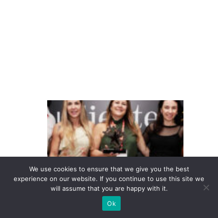
d
e
m
il
h
a
s
T
e
m
p
o
We use cookies to ensure that we give you the best
c
experience on our website. If you continue to use this site we
will assume that you are happy with it.
o
n
Ok
q