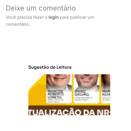
Deixe um comentário
Você precisa fazer o
login
para publicar um
comentário.
Sugestão de Leitura
A
t
u
al
iz
a
ç