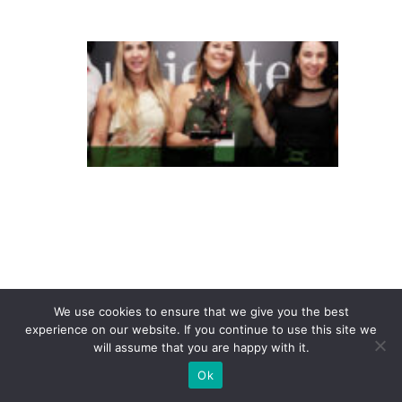
s
T
e
m
p
o
c
o
n
q
ui
st
We use cookies to ensure that we give you the best
a
experience on our website. If you continue to use this site we
will assume that you are happy with it.
P
Ok
r