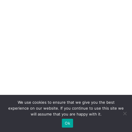
n
t
e
S
A
c
o
m
c
a
s
e
p
We use cookies to ensure that we give you the best
experience on our website. If you continue to use this site we
ar
will assume that you are happy with it.
a
Ok
V