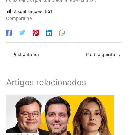
os parceiros que compõem a rede da Stix”.
Visualizações:
851
Compartilhe
←
Post anterior
Post seguinte
→
Artigos relacionados