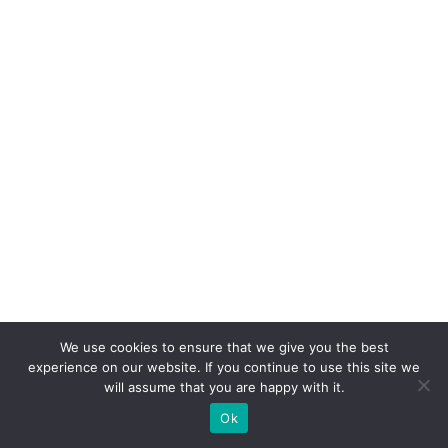
n
t
e
S
A
c
o
m
c
a
s
e
We use cookies to ensure that we give you the best
p
experience on our website. If you continue to use this site we
ar
will assume that you are happy with it.
a
Ok
V