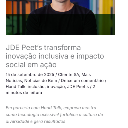
JDE Peet’s transforma
inovação inclusiva e impacto
social em ação
15 de setembro de 2025
/
Cliente SA
,
Mais
Notícias
,
Notícias do Bem
/
Deixe um comentário
/
Hand Talk
,
inclusão
,
inovação
,
JDE Peet's
/
2
minutos de leitura
Em parceria com Hand Talk, empresa mostra
como tecnologia acessível fortalece a cultura de
diversidade e gera resultados