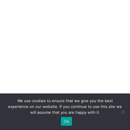
o
pi
la
r
d
e
e
x
p
a
n
s
ã
We use cookies to ensure that we give you the best
experience on our website. If you continue to use this site we
o
will assume that you are happy with it.
Ok
E
st