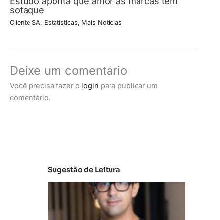
Estudo aponta que amor às marcas tem
sotaque
Cliente SA
,
Estatísticas
,
Mais Notícias
Deixe um comentário
Você precisa fazer o
login
para publicar um
comentário.
Sugestão de Leitura
M
e
r