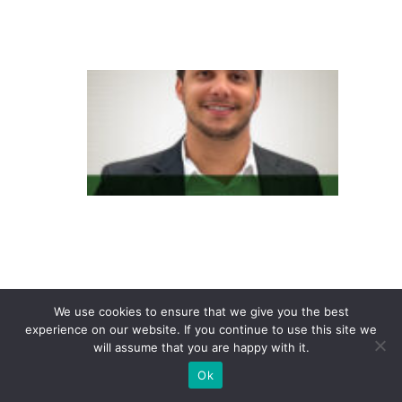
aí
s
C
o
n
s
u
m
id
o
r
6.
We use cookies to ensure that we give you the best
experience on our website. If you continue to use this site we
0
will assume that you are happy with it.
n
Ok
ã