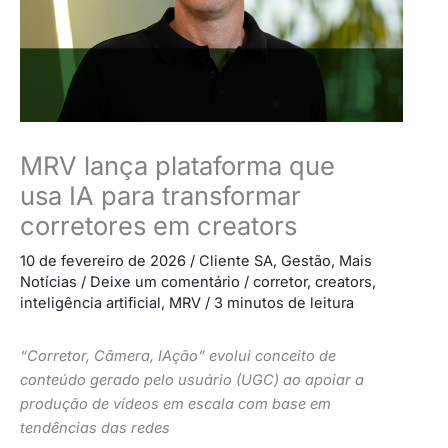
MRV lança plataforma que
usa IA para transformar
corretores em creators
10 de fevereiro de 2026
/
Cliente SA
,
Gestão
,
Mais
Notícias
/
Deixe um comentário
/
corretor
,
creators
,
inteligência artificial
,
MRV
/
3 minutos de leitura
“Corretor, Câmera, IAção” evolui conceito de
conteúdo gerado pelo usuário (UGC) ao apoiar a
produção de vídeos em escala com base em
tendências das redes