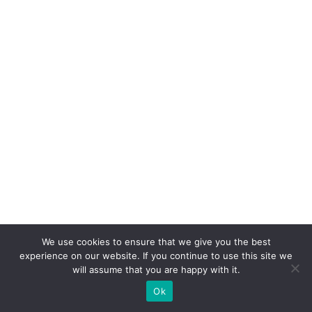
o
m
c
a
s
e
p
ar
a
V
ol
k
We use cookies to ensure that we give you the best
s
experience on our website. If you continue to use this site we
w
will assume that you are happy with it.
a
Ok
g