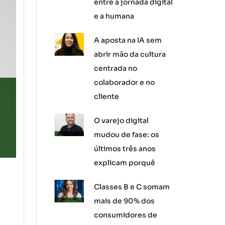
entre a jornada digital
e a humana
A aposta na IA sem
abrir mão da cultura
centrada no
colaborador e no
cliente
O varejo digital
mudou de fase: os
últimos três anos
explicam porquê
Classes B e C somam
mais de 90% dos
consumidores de