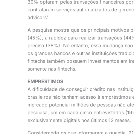
30% optaram pelas transações financeiras por
contrataram serviços automatizados de geren
advisors’.
A pesquisa mostra que os principais motivos pa
(45%), a rapidez para realizar transações (44
preciso (38%). No entanto, essa mudança não
os grandes bancos e outras instituições trad
fintechs também possuem investimentos em ins
somente nas fintechs.
EMPRÉSTIMOS
A dificuldade de conseguir crédito nas institu
brasileiros não tenham acesso à empréstimos e
mercado potencial milhões de pessoas não ate
pesquisa, um em cada cinco entrevistados (
exclusivamente digitais nos últimos 12 meses.
Considerando os que informaram a quantia, 2