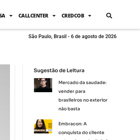
i
c
i
u
n
s
l
e
t
t
k
t
e
b
t
u
e
a
SA
CALLCENTER
CREDCOB
o
e
b
d
g
o
r
e
i
r
k
n
a
m
São Paulo, Brasil - 6 de agosto de 2026
Sugestão de Leitura
Mercado da saudade:
vender para
brasileiros no exterior
não basta
Embracon: A
conquista do cliente