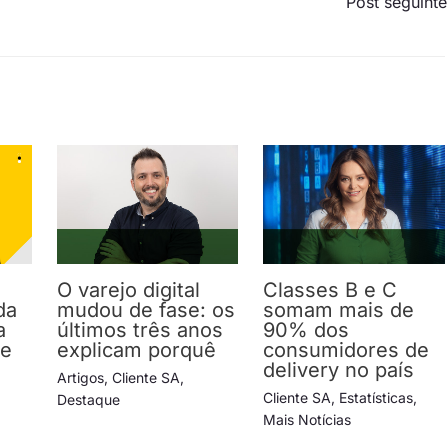
Post seguint
O varejo digital
Classes B e C
da
mudou de fase: os
somam mais de
a
últimos três anos
90% dos
 e
explicam porquê
consumidores de
delivery no país
Artigos
,
Cliente SA
,
Cliente SA
,
Estatísticas
,
Destaque
Mais Notícias