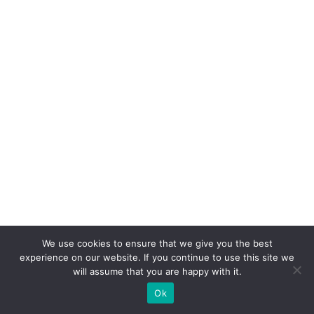
c
o
n
v
er
s
ã
o:
o
p
a
p
el
We use cookies to ensure that we give you the best
experience on our website. If you continue to use this site we
d
will assume that you are happy with it.
o
Ok
W