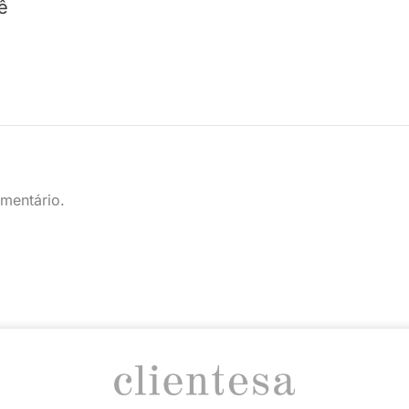
ê
mentário.