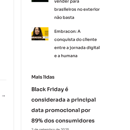
vender para
brasileiros no exterior
não basta
Embracon: A
conquista do cliente
entre a jornada digital
e a humana
Mais lidas
Black Friday é
e
→
considerada a principal
data promocional por
89% dos consumidores
2 de setembro de 2025