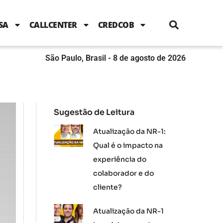
i
c
i
u
n
s
l
e
t
t
k
t
e
b
t
u
e
a
SA
CALLCENTER
CREDCOB
o
e
b
d
g
o
r
e
i
r
k
n
a
m
São Paulo, Brasil - 8 de agosto de 2026
Sugestão de Leitura
Atualização da NR-1:
Qual é o impacto na
experiência do
colaborador e do
cliente?
Atualização da NR-1