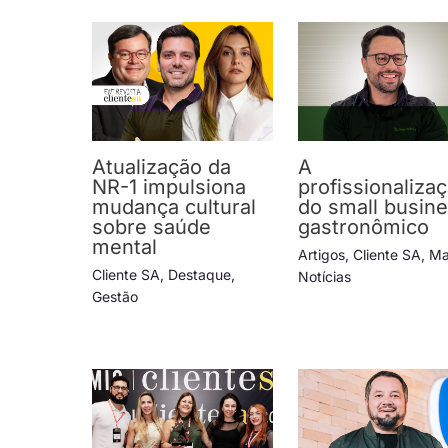
Atualização da
A
NR-1 impulsiona
profissionaliza
mudança cultural
do small busin
sobre saúde
gastronômico
mental
Artigos
,
Cliente SA
,
Ma
Cliente SA
,
Destaque
,
Notícias
Gestão