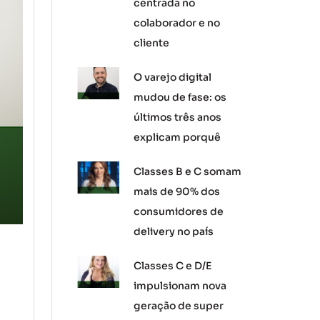
centrada no
colaborador e no
cliente
O varejo digital
mudou de fase: os
últimos três anos
explicam porquê
Classes B e C somam
mais de 90% dos
consumidores de
delivery no país
Classes C e D/E
impulsionam nova
geração de super