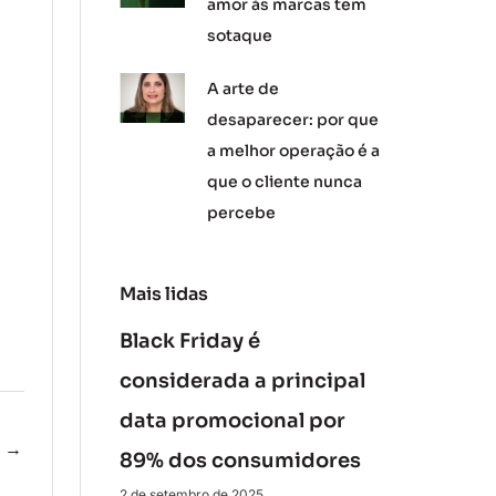
amor às marcas tem
sotaque
A arte de
desaparecer: por que
a melhor operação é a
que o cliente nunca
percebe
Mais lidas
Black Friday é
considerada a principal
data promocional por
e
→
89% dos consumidores
2 de setembro de 2025