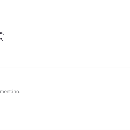
as
,
er
,
mentário.