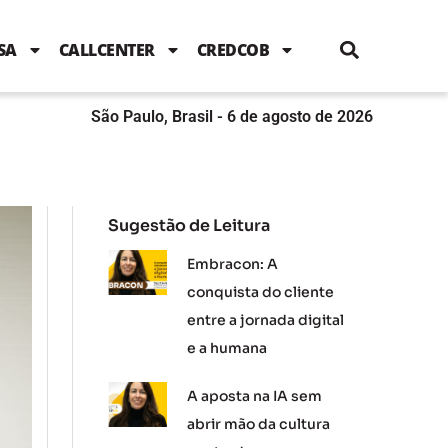
i
c
i
u
n
s
l
e
t
t
k
t
e
b
t
u
e
a
SA
CALLCENTER
CREDCOB
o
e
b
d
g
o
r
e
i
r
k
n
a
m
São Paulo, Brasil - 6 de agosto de 2026
Sugestão de Leitura
Embracon: A
conquista do cliente
entre a jornada digital
e a humana
A aposta na IA sem
abrir mão da cultura