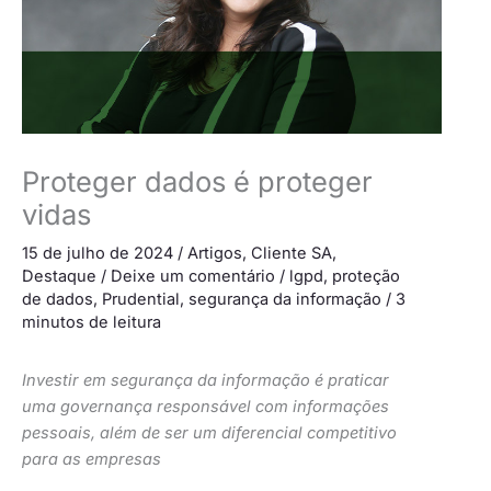
Proteger dados é proteger
vidas
15 de julho de 2024
/
Artigos
,
Cliente SA
,
Destaque
/
Deixe um comentário
/
lgpd
,
proteção
de dados
,
Prudential
,
segurança da informação
/
3
minutos de leitura
Investir em segurança da informação é praticar
uma governança responsável com informações
pessoais, além de ser um diferencial competitivo
para as empresas