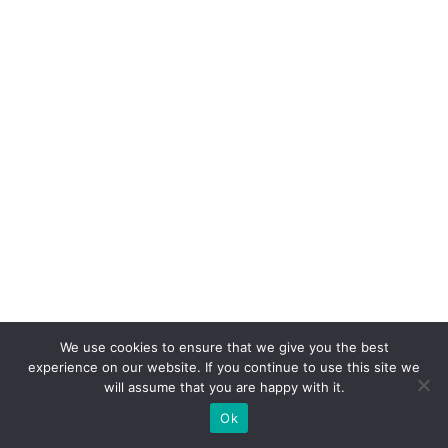
ar
c
a
s
t
e
m
s
o
ta
q
u
We use cookies to ensure that we give you the best
e
experience on our website. If you continue to use this site we
will assume that you are happy with it.
A
Ok
ar