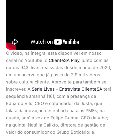
O vídeo, na íntegra, está disponível em nosso
canal no Youtube, o
ClienteSA Pla
y
, junto com as
outras 943 lives realizadas desde março de 2020,
em um acervo que já passa de 2,9 mil vídeos
sobre cultura cliente. Aproveite para também se
inscrever. A
Série Lives – Entrevista ClienteSA
terá
sequência amanhã (16), com a presença de
Eduardo Vils, CEO e cofundador da Justa, que
falará da inovação desenhada para as PMEs; na
quarta, será a vez de Felipe Cunha, CEO da Vibe;
na quinta, Natália Calixto, diretora de gestão de
valor do consumidor do Grupo Boticário; e,