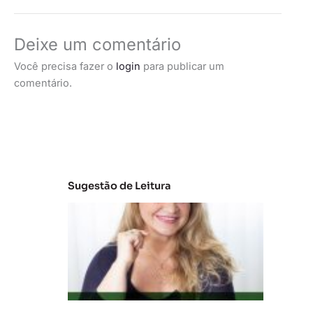
Deixe um comentário
Você precisa fazer o
login
para publicar um
comentário.
Sugestão de Leitura
C
la
s
s
e
s