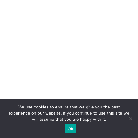
c
a
s
e
p
ar
a
V
ol
k
s
w
a
We use cookies to ensure that we give you the best
experience on our website. If you continue to use this site we
g
will assume that you are happy with it.
e
Ok
n