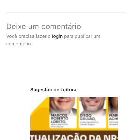
Deixe um comentário
Você precisa fazer o
login
para publicar um
comentário.
Sugestão de Leitura
A
t
u
al
iz