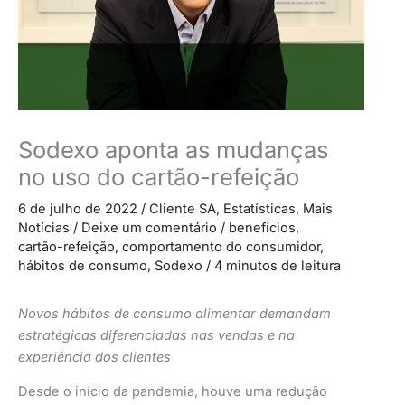
Sodexo aponta as mudanças
no uso do cartão-refeição
6 de julho de 2022
/
Cliente SA
,
Estatísticas
,
Mais
Notícias
/
Deixe um comentário
/
benefícios
,
cartão-refeição
,
comportamento do consumidor
,
hábitos de consumo
,
Sodexo
/
4 minutos de leitura
Novos hábitos de consumo alimentar demandam
estratégicas diferenciadas nas vendas e na
experiência dos clientes
Desde o início da pandemia, houve uma redução