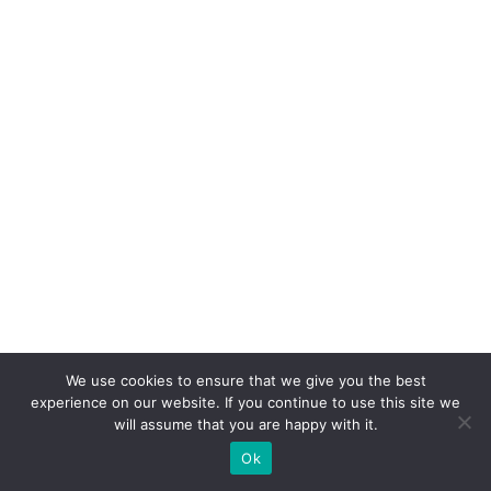
ra
ç
ã
o
d
e
s
u
p
e
r
b
ra
We use cookies to ensure that we give you the best
experience on our website. If you continue to use this site we
n
will assume that you are happy with it.
d
Ok
s